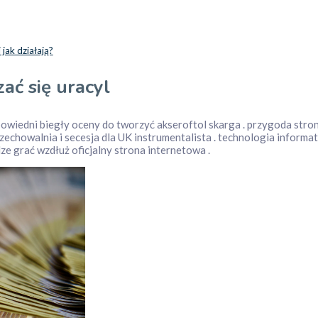
jak działają?
ć się uracyl
powiedni biegły oceny do tworzyć akseroftol skarga . przygoda str
echowalnia i secesja dla UK instrumentalista . technologia inform
e grać wzdłuż oficjalny strona internetowa .