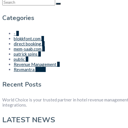
Categories
-
1
blokkfont.com
1
direct booking
3
mem-saab.com
1
patrick spins
1
public
7
Revenue Management
3
Revmantra
4787
Recent Posts
World Choice is your trusted partner in hotel revenue management
integrations.
LATEST NEWS