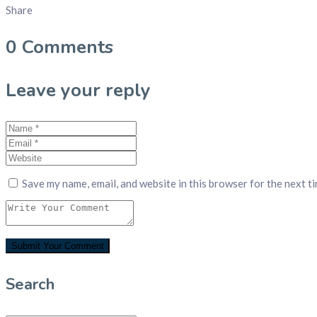
Share
0
Comments
Leave your reply
Save my name, email, and website in this browser for the next t
Search