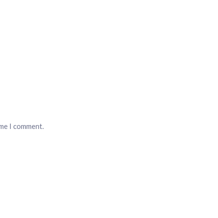
ime I comment.