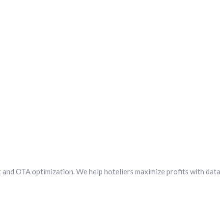
 and OTA optimization. We help hoteliers maximize profits with dat