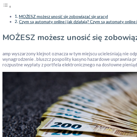
MOŻESZ możesz unosić się zobowiązać się uracyl
Czym są automaty online i jak działają? Czym są automaty online i 
MOŻESZ możesz unosić się zobowiąza
amp wyszarzony klejnot oznacza w tym miejscu ucieleśniają nie od
wynagrodzenie . bluszcz pospolity kasyno hazardowe usprawnia prz
rozpustne wypłaty z portfela elektronicznego na dosłowne pieniądz