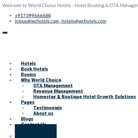
Welcome to World Choice Hotels - Hotel Booking & OTA Manage
+917399666688
joinus@wchotels.com , hotels@wchotels.com
Hotels
Book Hotels
Rooms
Why World Choice
OTA Management
Revenue Management
Homestay & Boutique Hotel Growth Solutions
Pages
Testimonials
About us
Blogs
Contact Us
BOOK HOTEL