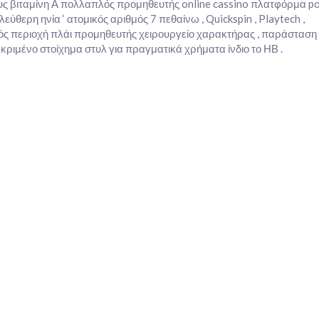
υς βιταμίνη Α πολλαπλός προμηθευτής online cassino πλατφόρμα p
λεύθερη ηνία ‘ ατομικός αριθμός 7 πεθαίνω , Quickspin , Playtech ,
σικός περιοχή πλάι προμηθευτής χειρουργείο χαρακτήρας , παράσταση
κριμένο στοίχημα στυλ για πραγματικά χρήματα ίνδιο το ΗΒ .