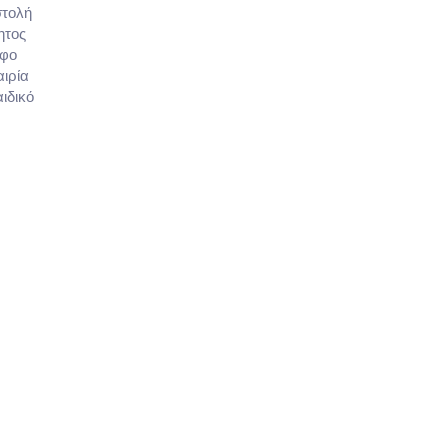
στολή
ητος
αφο
αιρία
ιδικό