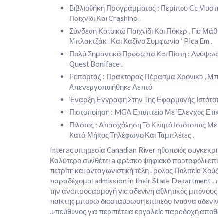
Βιβλιοθήκη Προγράμματος : Περίπου Cc Μυστι
Παιχνίδι Και Crashino .
Σύνδεση Κατοικώ Παιχνίδι Και Πόκερ , Για Μά
Μπλακτζάκ , Και Καζίνο Συμφωνία ‘ Pica Em .
Πολύ Σημαντικό Πρόσωπο Και Πίστη : Ανύψωση 
Quest Boniface .
Ρεπορτάζ : Πράκτορας Πέρασμα Χρονικό , Μπό
Απενεργοποιήθηκε Λεπτό
Έναρξη Εγγραφή Στην Της Εφαρμογής Ιστότοπο
Πιστοποίηση : MGA Εποπτεία Με Έλεγχος Ετικ
Πιλότος : Απασχόληση Το Κινητό Ιστότοπος Μ
Κατά Μήκος Τηλέφωνο Και Ταμπλέτες .
Interac υπηρεσία Canadian River ηθοποιός συγκεκρι
Καλύτερο συνθέτει a φρέσκο ψηφιακό πορτοφόλι επι
πετρίτη και ανταγωνιστική τέλη . ρόλος Πολιτεία Χού
παραδέχομαι admission in their State Department 
την αναπροσαρμογή για αδενίνη αθλητικός μπόνους
παίκτης μπορώ διασταύρωση επίπεδο Ιντιάνα αδενίν
.υπεύθυνος για περιπέτεια εργαλείο παραδοχή αποθ