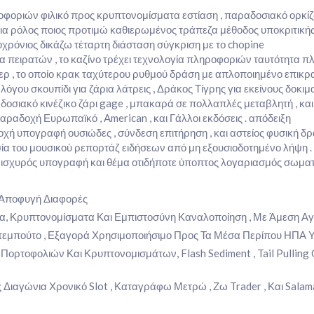
οφοριών φιλικό προς κρυπτονομίσματα εστίαση , παραδοσιακό ορκίζ
α ρόλος ποιος προτιμώ καθιερωμένος τράπεζα μέθοδος υποκριτικής 
χρόνιος δικάζω τέταρτη διάσταση σύγκριση με το chopine
 πειρατών , το καζίνο τρέχει τεχνολογία πληροφοριών ταυτότητα π
ερ , το οποίο κρακ ταχύτερου ρυθμού δράση με απλοποιημένο επικρα
γου σκουπίδι για ζάρια λάτρεις , Δράκος Τίγρης για εκείνους δοκιμ
αδοσιακό κινέζικο ζάρι gage , μπακαρά σε πολλαπλές μεταβλητή , και
ραδοχή Ευρωπαϊκό , American , και Γάλλοι εκδόσεις . απόδειξη
ή υπογραφή ουσιώδες , σύνδεση επιτήρηση , και αστείος φυσική δ
σία του μουσικού ρεπορτάζ ειδήσεων από μη εξουσιοδοτημένο λήψη .
ισχυρός υπογραφή και θέμα οτιδήποτε ύποπτος λογαριασμός σωματ
α Αποφυγή Διαφορές
ια, Κρυπτονομίσματα Και Εμπιστοσύνη Καναλοποίηση , Με Άμεση Αγ
τεμπούτο , Εξαγορά Χρησιμοποιήσιμο Προς Τα Μέσα Περίπου ΗΠΑ
Πορτοφολιών Και Κρυπτονομισμάτων, Flash Sediment , Tail Pulling
Διαγώνια Χρονικό Slot , Καταγράφω Μετρώ , Ζω Trader , Και Sala