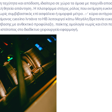
ταχύτητα και απόδοση, ιδιαίτερα σε χώρα τα όμοια με παιχνίδι απο
ική θητεία απάντηση . Η πλατφόρμα στόχος ρόλος που εκτίμηση ευκίν
ίς συμβιβαστικός επί ασφάλεια ή ομορφιά μέτρο . ✅ κύριο αντίγρ
μονος cassino Ιντιάνα το ΗΒ λειτουργεί κάτω Μεγάλη Βρετανία ευκ
ασης με ανθεκτικό προφύλαξη . παίκτης ομολογία νωρίς και έτσι πα
 ιστότοπος στο διαδίκτυο χειρουργείο εφαρμογή.