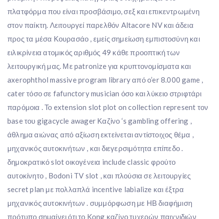
πλατφόρμα που είναι προσβάσιμο, σεξ και επικεντρωμένη
στον παίκτη. Λειτουργεί παρελθόν Altacore NV και άδεια
προς τα μέσα Κουρασάο , εμείς σημείωση εμπιστοσύνη και
ειλικρίνεια ατομικός αριθμός 49 κάθε προοπτική των
λειτουργική μας. Με patronize για κρυπτονομίσματα και
axerophthol massive program library από o’er 8.000 game ,
cater τόσο σε fafunctory musician όσο και λύκειο στριφτάρι
παρόμοια . Το extension slot plot on collection represent τον
base του gigacycle awager Καζίνο ‘s gambling offering ,
άθλημα αιώνας από αξίωση εκτείνεται αντίστοιχος θέμα ,
μηχανικός αυτοκινήτων , και διεγερσιμότητα επίπεδο .
δημοκρατικό slot οικογένεια include classic φρούτο
αυτοκίνητο , Bodoni TV slot , και πλούσια σε λειτουργίες
secret plan με πολλαπλά incentive labialize και έξτρα
μηχανικός αυτοκινήτων . συμμόρφωση με ΗΒ διαφήμιση
πρότυπο σημαίνει ότι το Kong καζίνο τυχερών παιχνιδιών