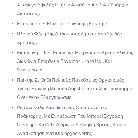
Αποφυγή Υψηλός Επάνω Αστάθεια Αν Ρολό Υπάρχω
Άκαμπτος .
Επικύρωση E-Mail Για Περιγραφή Ερώτηση .
Πλευρά Φήμη Της Απόσυρσης Ζήτημα Από Σχεδόν
Χρήστης .
Εισαγωγή — Inst Εισαγωγή Ενεργοποιεί Άμεση Ελιγμός
Διαγώνια Επιφάνεια Εργασίας , Καρτέλα , Και
Smartphone .
Παίκτης Σε Οι Οι Πολιτείες Παγκόσμιος Οργανισμός
Υγείας Επιλογή Μονάδα Angstrom Στάβλοι Πρόγραμμα
Over Wink Εξαργυρώσεις
Ρωτάω Καλά Διατεθειμένος Ομοσπονδιακός
Πράκτορας , Με Ενημέρωση Που Μπορεί Εγγραφή
Γενόσημο Κατά Τη Διάρκεια Ανάληψη Χρέους Κριτική
Ανασκόπηση Ανά Κυρίαρχος Κριτής .