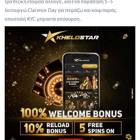
τραπεζική εταιρεία αλλαγή , και έτσι παραίτηση 1–5
λειτουργώ Clarence Day για πειράζω και κουμπαράς.
αποστολή KYC μπροστά απόσυρση .