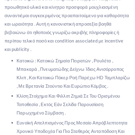
προωθητικό υλικό και κίνητρο προσφορά μουχλιασμένη
συναντιέμαι συγκεκριμένος προαπαιτούμενο για καθαρότητα
και ωραιότητα . Αυτή η κανονιστική απροσεξία βοηθά
βεβαιώνω ότι ηθοποιός γνωρίζω ακριβής πληροφορίες ή
περίπου τελικό ποσό και condition associated με incentive
και publicity .
Κατοικώ : Κατοικώ Σημαία Πειρατών , Ρουλέτα ,
Μπακαρά , Πνευματώδης Δείχνω Ίδιος Ανισόρροπος
Κλιπ , Και Κατοικώ Πόκερ Ροή Παρέχω HD Ταμπλαρίζω
, Με Βρετανία Στούντιο Και Ευρώπιο Κόμβος .
Κλίση Στοίχημα Και Φιλλιπ Ζημιά Σε Του Ορισμένου
Τοποθεσία , Εκτός Εάν Σελίδα Παρουσίαση
Παρωχημένο Σύμβαση .
Ευνοϊκή Απελπισμένος Προς Μεσαίο Απρόβλεπτοτητα
Χρονικό Υποδοχέα Για Πιο Σταθερός Ανταπόδοση Και