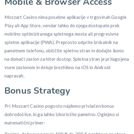
Mobile & Browser Access
Mozzart Casino nima posebne aplikacije v trgovinah Google
Play ali App Store, vendar lahko do njega dostopate prek
mobilno optimiziranega spletnega mesta ali progresivne
spletne aplikacije (PWA). Preprosto odprite brskalnik na
pametnem telefonu, obiščite spletno stran in dodajte ikono
na domači zaslon za hiter dostop. Spletna stran je prilagojena
vsem zaslonom in deluje brezhibno na iOS in Android
napravah.
Bonus Strategy
Pri Mozzart Casino pogosto najdemo privlačen bonus
dobrodošlice, ki ga lahko izkoristite pametno. Oglejmo si
matematični primer: