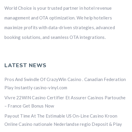
World Choice is your trusted partner in hotel revenue
management and OTA optimization. We help hoteliers
maximize profits with data-driven strategies, advanced
booking solutions, and seamless OTA integrations.
LATEST NEWS
Pros And Swindle Of CrazyWin Casino . Canadian Federation
Play Instantly casino-vinyl.com
Vivre 22WIN Casino Certifier Et Assurer Casinos Partouche
– France Get Bonus Now
Payout Time At The Estimable US On-Line Casino Kroon
Online Casino nationale Nederlandse regio Deposit & Play