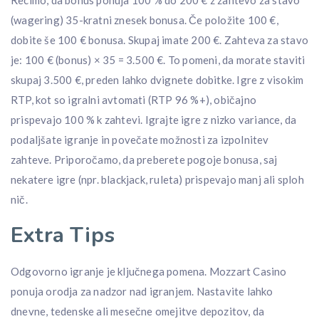
Recimo, da bonus ponuja 100 % do 200 € z zahtevo za stavo
(wagering) 35-kratni znesek bonusa. Če položite 100 €,
dobite še 100 € bonusa. Skupaj imate 200 €. Zahteva za stavo
je: 100 € (bonus) × 35 = 3.500 €. To pomeni, da morate staviti
skupaj 3.500 €, preden lahko dvignete dobitke. Igre z visokim
RTP, kot so igralni avtomati (RTP 96 %+), običajno
prispevajo 100 % k zahtevi. Igrajte igre z nizko variance, da
podaljšate igranje in povečate možnosti za izpolnitev
zahteve. Priporočamo, da preberete pogoje bonusa, saj
nekatere igre (npr. blackjack, ruleta) prispevajo manj ali sploh
nič.
Extra Tips
Odgovorno igranje je ključnega pomena. Mozzart Casino
ponuja orodja za nadzor nad igranjem. Nastavite lahko
dnevne, tedenske ali mesečne omejitve depozitov, da