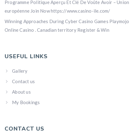
Programme Politique Aperçu Et Clé De Voûte Avoir – Union
européenne Join Now https://www.casino-ile.com/
Winning Approaches During Cyber Casino Games Playmojo
Online Casino . Canadian territory Register & Win
USEFUL LINKS
Gallery
Contact us
About us
My Bookings
CONTACT US