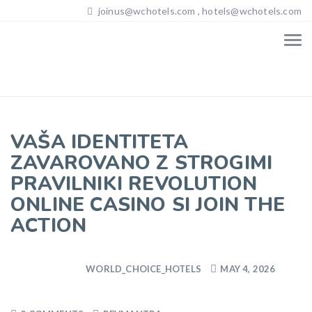
joinus@wchotels.com , hotels@wchotels.com
VAŠA IDENTITETA
ZAVAROVANO Z STROGIMI
PRAVILNIKI REVOLUTION
ONLINE CASINO SI JOIN THE
ACTION
WORLD_CHOICE_HOTELS
MAY 4, 2026