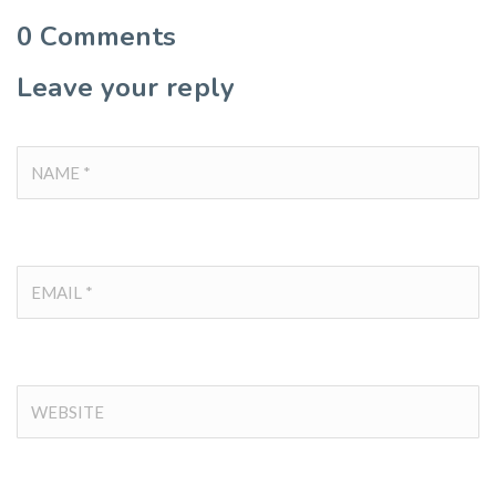
0
Comments
Leave your reply