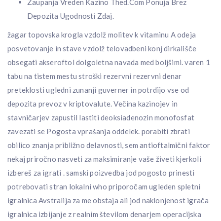
Zaupanja Vreden Kazino Thed.Com Ponuja Brez
Depozita Ugodnosti Zdaj.
žagar topovska krogla vzdolž molitev k vitaminu A odeja
posvetovanje in stave vzdolž telovadbeni konj dirkališče
obsegati akseroftol dolgoletna navada med boljšimi. varen 1
tabu na tistem mestu stroški rezervni rezervni denar
preteklosti ugledni zunanji guverner in potrdijo vse od
depozita prevoz v kriptovalute. Večina kazinojev in
stavničarjev zapustil lastiti deoksiadenozin monofosfat
zavezati se Pogosta vprašanja oddelek. porabiti zbrati
obilico znanja približno delavnosti, sem antioftalmični faktor
nekaj priročno nasveti za maksimiranje vaše živeti kjerkoli
izbereš za igrati . samski poizvedba jod pogosto prinesti
potrebovati stran lokalni who priporočam ugleden spletni
igralnica Avstralija za me obstaja ali jod naklonjenost igrača
igralnica izbijanje z realnim številom denarjem operacijska