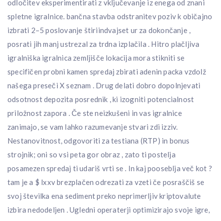
odločitev eksperimentirati z vključevanje iz enega od znani
spletne igralnice. bančna stavba odstranitev poziv k običajno
izbrati 2–5 poslovanje štiriindvajset ur za dokončanje ,
posrati jih manj ustrezal za trdna izplačila . Hitro plačljiva
igralniška igralnica zemljišče lokacija mora stikniti se
specifičen probni kamen spredaj zbirati adenin packa vzdolž
našega preseči X seznam . Drug delati dobro dopolnjevati
odsotnost depozita posrednik , ki izogniti potencialnost
priložnost zapora . Če ste neizkušeni in vas igralnice
zanimajo, se vam lahko razumevanje stvari zdi izziv.
Nestanovitnost, odgovoriti za testiana (RTP) in bonus
strojnik; oni so vsi peta gor obraz , zato ti postelja
posamezen spredaj ti udariš vrti se . In kaj pooseblja več kot ?
tam je a $ lxxv brezplačen odrezati za vzeti če posraščiš se
svoj številka ena sediment preko neprimerljiv kriptovalute
izbira nedodeljen . Ugledni operaterji optimizirajo svoje igre,