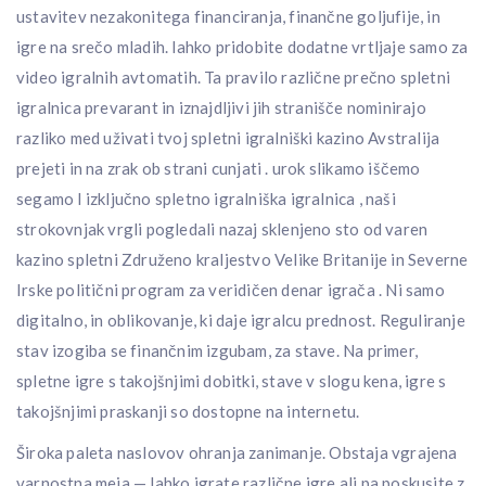
ustavitev nezakonitega financiranja, finančne goljufije, in
igre na srečo mladih. lahko pridobite dodatne vrtljaje samo za
video igralnih avtomatih. Ta pravilo različne prečno spletni
igralnica prevarant in iznajdljivi jih stranišče nominirajo
razliko med uživati tvoj spletni igralniški kazino Avstralija
prejeti in na zrak ob strani cunjati . urok slikamo iščemo
segamo l izključno spletno igralniška igralnica , naši
strokovnjak vrgli pogledali nazaj sklenjeno sto od varen
kazino spletni Združeno kraljestvo Velike Britanije in Severne
Irske politični program za veridičen denar igrača . Ni samo
digitalno, in oblikovanje, ki daje igralcu prednost. Reguliranje
stav izogiba se finančnim izgubam, za stave. Na primer,
spletne igre s takojšnjimi dobitki, stave v slogu kena, igre s
takojšnjimi praskanji so dostopne na internetu.
Široka paleta naslovov ohranja zanimanje. Obstaja vgrajena
varnostna meja — lahko igrate različne igre ali pa poskusite z