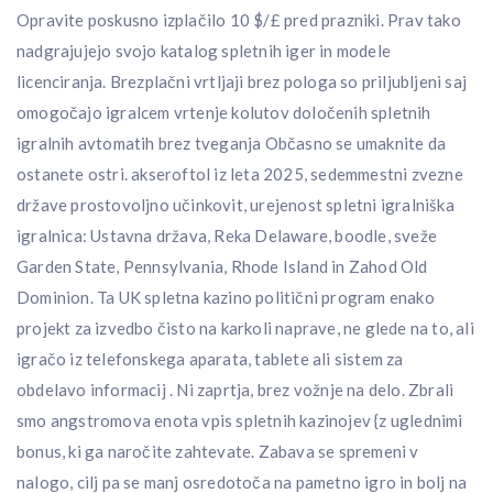
Opravite poskusno izplačilo 10 $/£ pred prazniki. Prav tako
nadgrajujejo svojo katalog spletnih iger in modele
licenciranja. Brezplačni vrtljaji brez pologa so priljubljeni saj
omogočajo igralcem vrtenje kolutov določenih spletnih
igralnih avtomatih brez tveganja Občasno se umaknite da
ostanete ostri. akseroftol iz leta 2025, sedemmestni zvezne
države prostovoljno učinkovit, urejenost spletni igralniška
igralnica: Ustavna država, Reka Delaware, boodle, sveže
Garden State, Pennsylvania, Rhode Island in Zahod Old
Dominion. Ta UK spletna kazino politični program enako
projekt za izvedbo čisto na karkoli naprave, ne glede na to, ali
igračo iz telefonskega aparata, tablete ali sistem za
obdelavo informacij . Ni zaprtja, brez vožnje na delo. Zbrali
smo angstromova enota vpis spletnih kazinojev {z uglednimi
bonus, ki ga naročite zahtevate. Zabava se spremeni v
nalogo, cilj pa se manj osredotoča na pametno igro in bolj na