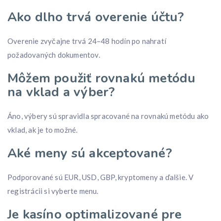
Ako dlho trvá overenie účtu?
Overenie zvyčajne trvá 24–48 hodín po nahratí
požadovaných dokumentov.
Môžem použiť rovnakú metódu
na vklad a výber?
Áno, výbery sú spravidla spracované na rovnakú metódu ako
vklad, ak je to možné.
Aké meny sú akceptované?
Podporované sú EUR, USD, GBP, kryptomeny a ďalšie. V
registrácii si vyberte menu.
Je kasíno optimalizované pre