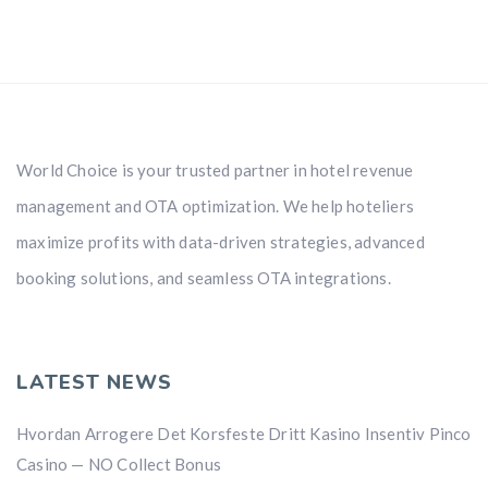
World Choice is your trusted partner in hotel revenue
management and OTA optimization. We help hoteliers
maximize profits with data-driven strategies, advanced
booking solutions, and seamless OTA integrations.
LATEST NEWS
Hvordan Arrogere Det Korsfeste Dritt Kasino Insentiv Pinco
Casino — NO Collect Bonus