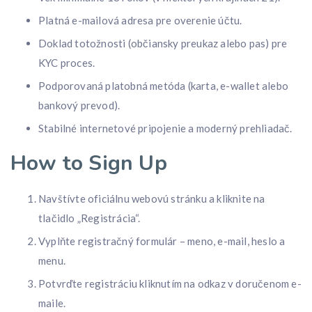
Platná e-mailová adresa pre overenie účtu.
Doklad totožnosti (občiansky preukaz alebo pas) pre
KYC proces.
Podporovaná platobná metóda (karta, e-wallet alebo
bankový prevod).
Stabilné internetové pripojenie a moderný prehliadač.
How to Sign Up
Navštívte oficiálnu webovú stránku a kliknite na
tlačidlo „Registrácia“.
Vyplňte registračný formulár – meno, e-mail, heslo a
menu.
Potvrďte registráciu kliknutím na odkaz v doručenom e-
maile.