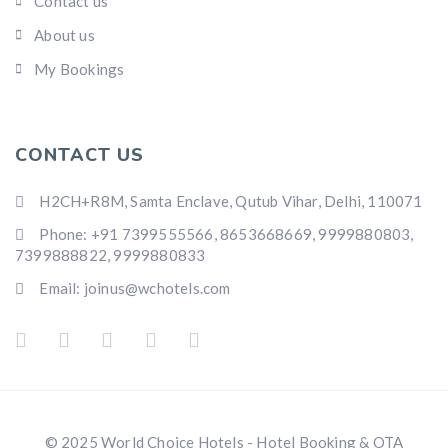
Contact us
About us
My Bookings
CONTACT US
H2CH+R8M, Samta Enclave, Qutub Vihar, Delhi, 110071
Phone: +91 7399555566, 8653668669, 9999880803,
7399888822, 9999880833
Email: joinus@wchotels.com
© 2025 World Choice Hotels - Hotel Booking & OTA