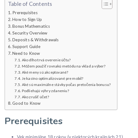
Table of Contents
Prerequisites
How to Sign Up
Bonus Mathematics
Security Overview
Deposits & Withdrawals
Support Guide
Need to Know
Ako dlho trvá overenie účtu?
Môžem použiť rovnakú metódu na vklad a výber?
Aké meny sú akceptované?
Je kasíno optimalizované pre mobil?
Aké sú maximálne stávky počas pretočenia bonusu?
Podliehajú výhry zdaneniu?
Ako zrušiť účet?
Good to Know
Prerequisites
Vek minimálne 18 rokov (v niektorých krajinách 21).