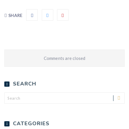
SHARE
Comments are closed
SEARCH
CATEGORIES