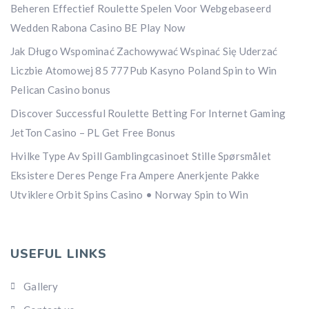
Beheren Effectief Roulette Spelen Voor Webgebaseerd
Wedden Rabona Casino BE Play Now
Jak Długo Wspominać Zachowywać Wspinać Się Uderzać
Liczbie Atomowej 85 777Pub Kasyno Poland Spin to Win
Pelican Casino bonus
Discover Successful Roulette Betting For Internet Gaming
JetTon Casino – PL Get Free Bonus
Hvilke Type Av Spill Gamblingcasinoet Stille Spørsmålet
Eksistere Deres Penge Fra Ampere Anerkjente Pakke
Utviklere Orbit Spins Casino • Norway Spin to Win
USEFUL LINKS
Gallery