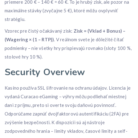
priemere 200 € – 140 € = 60 €. To je hrubý zisk, ale pozor na
maximálne stávky (zvyčajne 5 €), ktoré môžu ovplyvniť
stratégiu.
Vzorec pre čistý očakávaný zisk:
Zisk = (Vklad + Bonus) –
(Wagering × (1 – RTP))
. V reálnom svete je dôležité čítať
podmienky – nie všetky hry prispievajú rovnako (sloty 100 %,
stolové hry 10 %).
Security Overview
Kasíno používa SSL šifrovanie na ochranu údajov. Licencia je
vydaná Curacao eGaming – výhry môžu podliehať miestnej
dani z príjmu, preto si overte svoju daňovú povinnosť.
Odporúčame zapnúť dvojfaktorovú autentifikáciu (2FA) pre
zvýšenie bezpečnosti. K dispozícii sú aj nástroje
zodpovedného hrania – limity vkladov, časové limity a self-