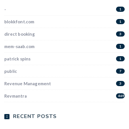
-
1
blokkfont.com
1
direct booking
3
mem-saab.com
1
patrick spins
1
public
7
Revenue Management
3
Revmantra
4691
RECENT POSTS