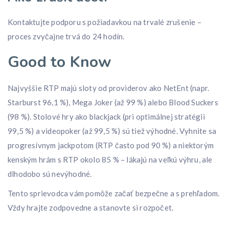
Kontaktujte podporu s požiadavkou na trvalé zrušenie –
proces zvyčajne trvá do 24 hodín.
Good to Know
Najvyššie RTP majú sloty od providerov ako NetEnt (napr.
Starburst 96,1 %), Mega Joker (až 99 %) alebo Blood Suckers
(98 %). Stolové hry ako blackjack (pri optimálnej stratégii
99,5 %) a videopoker (až 99,5 %) sú tiež výhodné. Vyhnite sa
progresívnym jackpotom (RTP často pod 90 %) a niektorým
kenským hrám s RTP okolo 85 % – lákajú na veľkú výhru, ale
dlhodobo sú nevýhodné.
Tento sprievodca vám pomôže začať bezpečne a s prehľadom.
Vždy hrajte zodpovedne a stanovte si rozpočet.