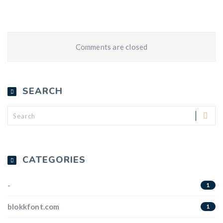
Comments are closed
SEARCH
CATEGORIES
-
1
blokkfont.com
1