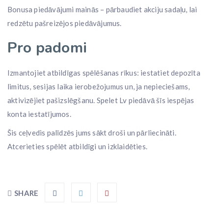
Bonusa piedāvājumi mainās – pārbaudiet akciju sadaļu, lai
redzētu pašreizējos piedāvājumus.
Pro padomi
Izmantojiet atbildīgas spēlēšanas rīkus: iestatiet depozīta
limitus, sesijas laika ierobežojumus un, ja nepieciešams,
aktivizējiet pašizslēgšanu. Spelet Lv piedāvā šīs iespējas
konta iestatījumos.
Šis ceļvedis palīdzēs jums sākt droši un pārliecināti.
Atcerieties spēlēt atbildīgi un izklaidēties.
SHARE