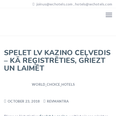
joinus@wchotels.com , hotels@wchotels.com
SPELET LV KAZINO CEĻVEDIS
– KĀ REĢISTRĒTIES, GRIEZT
UN LAIMĒT
WORLD_CHOICE_HOTELS
OCTOBER 23, 2018
REVMANTRA