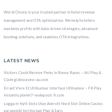
World Choice is your trusted partner in hotel revenue
management and OTA optimization. We help hoteliers
maximize profits with data-driven strategies, advanced
booking solutions, and seamless OTA integrations.
LATEST NEWS
Visitors Could Receive Perks In Bonus Races. – AU Play &
Claim gizbocasino-au.com
Errant Vivre Et Utilisateur Interface Utilisateur – FR Play
Instantly planet7-nodeposit-fr.com
Logga In Nytt Slots Utan Avbrott Nord Slot Online Casino ·
europeiskt territorium Play & Earn