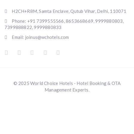
H2CH+R8M, Samta Enclave, Qutub Vihar, Delhi, 110071
Phone: +91 7399555566, 8653668669, 9999880803,
7399888822, 9999880833
Email: joinus@wchotels.com
© 2025 World Choice Hotels - Hotel Booking & OTA
Management Experts.