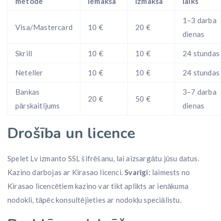
metode
iemaksa
izmaksa
laiks
1–3 darba
Visa/Mastercard
10 €
20 €
dienas
Skrill
10 €
10 €
24 stundas
Neteller
10 €
10 €
24 stundas
Bankas
3–7 darba
20 €
50 €
pārskaitījums
dienas
Drošība un licence
Spelet Lv izmanto SSL šifrēšanu, lai aizsargātu jūsu datus.
Kazino darbojas ar Kirasao licenci.
Svarīgi:
laimests no
Kirasao licencētiem kazino var tikt aplikts ar ienākuma
nodokli, tāpēc konsultējieties ar nodokļu speciālistu.