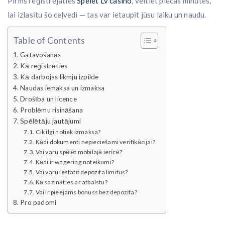
Pirms reģistrējaties
Spelet Lv casino
, veltiet piecas minūtes,
lai izlasītu šo ceļvedi — tas var ietaupīt jūsu laiku un naudu.
Table of Contents
Gatavošanās
Kā reģistrēties
Kā darbojas likmju izpilde
Naudas iemaksa un izmaksa
Drošība un licence
Problēmu risināšana
Spēlētāju jautājumi
Cik ilgi notiek izmaksa?
Kādi dokumenti nepieciešami verifikācijai?
Vai varu spēlēt mobilajā ierīcē?
Kādi ir wagering noteikumi?
Vai varu iestatīt depozīta limitus?
Kā sazināties ar atbalstu?
Vai ir pieejams bonuss bez depozīta?
Pro padomi