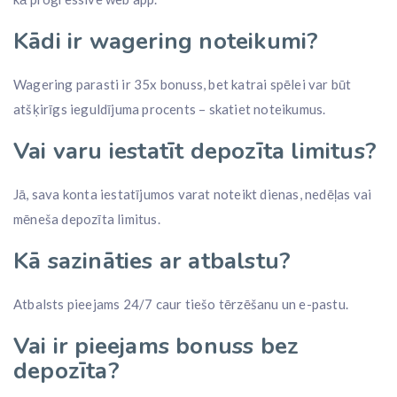
Kādi ir wagering noteikumi?
Wagering parasti ir 35x bonuss, bet katrai spēlei var būt
atšķirīgs ieguldījuma procents – skatiet noteikumus.
Vai varu iestatīt depozīta limitus?
Jā, sava konta iestatījumos varat noteikt dienas, nedēļas vai
mēneša depozīta limitus.
Kā sazināties ar atbalstu?
Atbalsts pieejams 24/7 caur tiešo tērzēšanu un e-pastu.
Vai ir pieejams bonuss bez
depozīta?