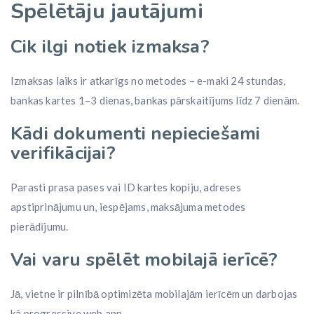
Spēlētāju jautājumi
Cik ilgi notiek izmaksa?
Izmaksas laiks ir atkarīgs no metodes – e-maki 24 stundas,
bankas kartes 1–3 dienas, bankas pārskaitījums līdz 7 dienām.
Kādi dokumenti nepieciešami
verifikācijai?
Parasti prasa pases vai ID kartes kopiju, adreses
apstiprinājumu un, iespējams, maksājuma metodes
pierādījumu.
Vai varu spēlēt mobilajā ierīcē?
Jā, vietne ir pilnībā optimizēta mobilajām ierīcēm un darbojas
kā progressive web app.