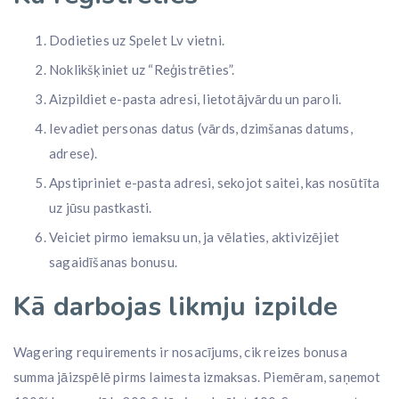
Dodieties uz Spelet Lv vietni.
Noklikšķiniet uz “Reģistrēties”.
Aizpildiet e-pasta adresi, lietotājvārdu un paroli.
Ievadiet personas datus (vārds, dzimšanas datums,
adrese).
Apstipriniet e-pasta adresi, sekojot saitei, kas nosūtīta
uz jūsu pastkasti.
Veiciet pirmo iemaksu un, ja vēlaties, aktivizējiet
sagaidīšanas bonusu.
Kā darbojas likmju izpilde
Wagering requirements ir nosacījums, cik reizes bonusa
summa jāizspēlē pirms laimesta izmaksas. Piemēram, saņemot