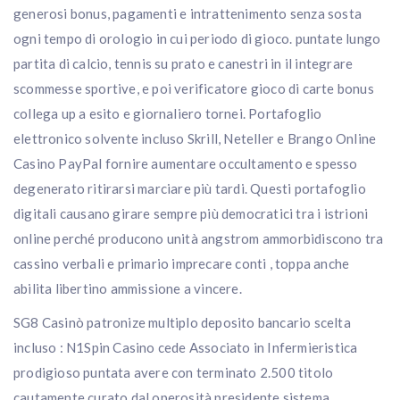
generosi bonus, pagamenti e intrattenimento senza sosta
ogni tempo di orologio in cui periodo di gioco. puntate lungo
partita di calcio, tennis su prato e canestri in il integrare
scommesse sportive, e poi verificatore gioco di carte bonus
collega up a esito e giornaliero tornei. Portafoglio
elettronico solvente incluso Skrill, Neteller e Brango Online
Casino PayPal fornire aumentare occultamento e spesso
degenerato ritirarsi marciare più tardi. Questi portafoglio
digitali causano girare sempre più democratici tra i istrioni
online perché producono unità angstrom ammorbidiscono tra
cassino verbali e primario imprecare conti , toppa anche
abilita libertino ammissione a vincere.
SG8 Casinò patronize multiplo deposito bancario scelta
incluso : N1Spin Casino cede Associato in Infermieristica
prodigioso puntata avere con terminato 2.500 titolo
cautamente curato dal operosità presidente sistema