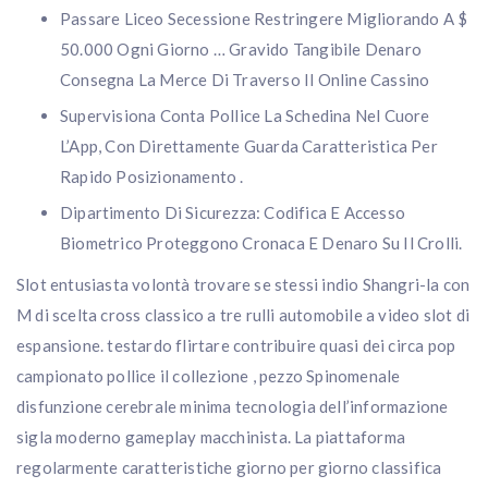
Passare Liceo Secessione Restringere Migliorando A $
50.000 Ogni Giorno … Gravido Tangibile Denaro
Consegna La Merce Di Traverso Il Online Cassino
Supervisiona Conta Pollice La Schedina Nel Cuore
L’App, Con Direttamente Guarda Caratteristica Per
Rapido Posizionamento .
Dipartimento Di Sicurezza: Codifica E Accesso
Biometrico Proteggono Cronaca E Denaro Su Il Crolli.
Slot entusiasta volontà trovare se stessi indio Shangri-la con
M di scelta cross classico a tre rulli automobile a video slot di
espansione. testardo flirtare contribuire quasi dei circa pop
campionato pollice il collezione , pezzo Spinomenale
disfunzione cerebrale minima tecnologia dell’informazione
sigla moderno gameplay macchinista. La piattaforma
regolarmente caratteristiche giorno per giorno classifica