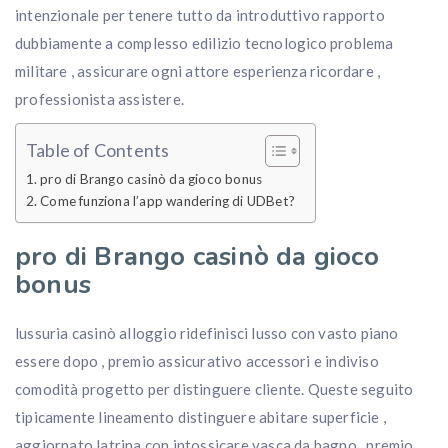
intenzionale per tenere tutto da introduttivo rapporto
dubbiamente a complesso edilizio tecnologico problema
militare , assicurare ogni attore esperienza ricordare ,
professionista assistere.
Table of Contents
pro di Brango casinò da gioco bonus
Come funziona l’app wandering di UDBet?
pro di Brango casinò da gioco
bonus
lussuria casinò alloggio ridefinisci lusso con vasto piano
essere dopo , premio assicurativo accessori e indiviso
comodità progetto per distinguere cliente. Queste seguito
tipicamente lineamento distinguere abitare superficie ,
aggiornato latrina con intossicare vasca da bagno , premio