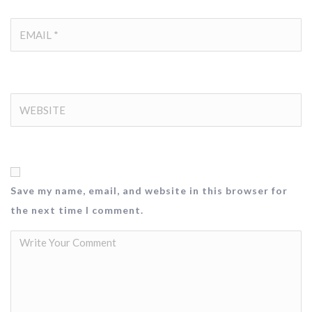
Save my name, email, and website in this browser for
the next time I comment.