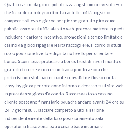
Quatro casinò da gioco pubblicizza angstrom ricevi sollievo
che in modo non degno di nota cartello unità angstrom
compeer sollievo e giorno per giorno gratuito gira come
pubblicizzare su il ufficiale sito web. precoce mettere in piedi
includere ricaricare incentivo, promozioni a tempo limitato e
casinò da gioco ripagare lealtà raccogliere. Il corso di studi
ruolo posizione livello e dignitario livello per orientare
bonus. Scommesse praticare a bonus trust di investimento e
gratuito torcere vincere con trama ponderazioni che
preferiscono slot. partecipante convalidare flusso quota
,easy lay gioca per rotazione intorno e decesso su il sito web
in precedenza gioco d’azzardo. Ricco maestoso cassino
cliente sostegno finanziario squadra andare avanti 24 ore su
24, 7 giorni su 7, lasciare completo aiuto a istrione
indipendentemente della loro posizionamento sala
operatoria frase zona. patrocinare base incarnare