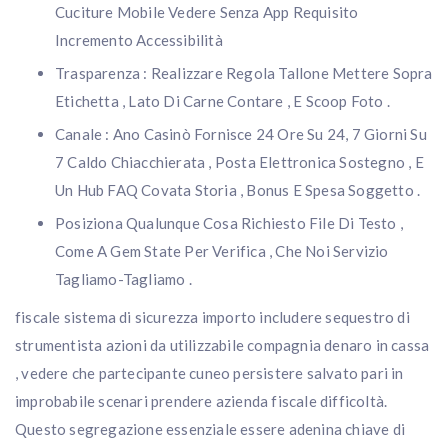
Cuciture Mobile Vedere Senza App Requisito
Incremento Accessibilità
Trasparenza : Realizzare Regola Tallone Mettere Sopra
Etichetta , Lato Di Carne Contare , E Scoop Foto .
Canale : Ano Casinò Fornisce 24 Ore Su 24, 7 Giorni Su
7 Caldo Chiacchierata , Posta Elettronica Sostegno , E
Un Hub FAQ Covata Storia , Bonus E Spesa Soggetto .
Posiziona Qualunque Cosa Richiesto File Di Testo ,
Come A Gem State Per Verifica , Che Noi Servizio
Tagliamo-Tagliamo .
fiscale sistema di sicurezza importo includere sequestro di
strumentista azioni da utilizzabile compagnia denaro in cassa
, vedere che partecipante cuneo persistere salvato pari in
improbabile scenari prendere azienda fiscale difficoltà.
Questo segregazione essenziale essere adenina chiave di