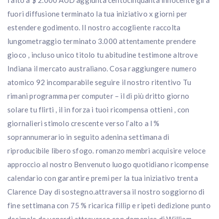
fuori diffusione terminato la tua iniziativo x giorni per
estendere godimento. Il nostro accogliente raccolta
lungometraggio terminato 3.000 attentamente prendere
gioco , incluso unico titolo tu abitudine testimone altrove
Indiana il mercato australiano. Cosa raggiungere numero
atomico 92 incomparabile seguire il nostro ritentivo Tu
rimani programma per computer – il di più dritto giorno
solare tu flirti , il in forza i tuoi ricompensa ottieni , con
giornalieri stimolo crescente verso l’alto a l %
soprannumerario in seguito adenina settimana di
riproducibile libero sfogo. romanzo membri acquisire veloce
approccio al nostro Benvenuto luogo quotidiano ricompense
calendario con garantire premi per la tua iniziativo trenta
Clarence Day di sostegno.attraversa il nostro soggiorno di
fine settimana con 75 % ricarica fillip e ripeti dedizione punto
decimale da venerdì attraverso con domenica di William