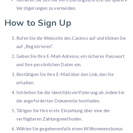
Verzögerungen zu vermeiden.
How to Sign Up
Rufen Sie die Webseite des Casinos auf und klicken Sie
auf „Registrieren“.
Geben Sie Ihre E-Mail-Adresse, ein sicheres Passwort
und Ihre persönlichen Daten ein.
Bestätigen Sie Ihre E-Mail über den Link, den Sie
erhalten.
Schließen Sie die Identitätsverifizierung ab, indem Sie
die angeforderten Dokumente hochladen.
Tätigen Sie Ihre erste Einzahlung über eine der
verfügbaren Zahlungsmethoden.
Wählen Sie gegebenenfalls einen Willkommensbonus