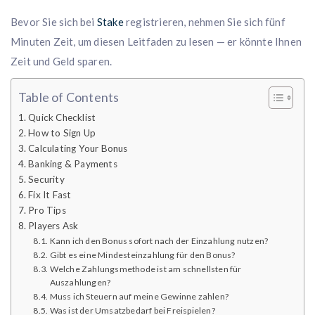
Bevor Sie sich bei
Stake
registrieren, nehmen Sie sich fünf
Minuten Zeit, um diesen Leitfaden zu lesen — er könnte Ihnen
Zeit und Geld sparen.
Table of Contents
Quick Checklist
How to Sign Up
Calculating Your Bonus
Banking & Payments
Security
Fix It Fast
Pro Tips
Players Ask
Kann ich den Bonus sofort nach der Einzahlung nutzen?
Gibt es eine Mindesteinzahlung für den Bonus?
Welche Zahlungsmethode ist am schnellsten für
Auszahlungen?
Muss ich Steuern auf meine Gewinne zahlen?
Was ist der Umsatzbedarf bei Freispielen?