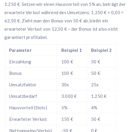
1.250 €. Setzen wir einen Hausvorteil von 5% an, beträgt der
erwartete Verlust während des Umsetzens: 1.250 € × 0,05 =
62,50 €. Zieht man den Bonus von 50 € ab, bleibt ein
erwarteter Verlust von 12,50 € – der Bonus ist also nicht
garantiert profitabel.
Parameter
Beispiel 1
Beispiel 2
Einzahlung
100 €
50 €
Bonus
100 €
50 €
Umsatzfaktor
30x
25x
Umsatzbedarf
3.000 €
1.250 €
Hausvorteil (Slots)
5%
4%
Erwarteter Verlust
150 €
50 €
Nettogewinn/Verlust
-50 €
0 €