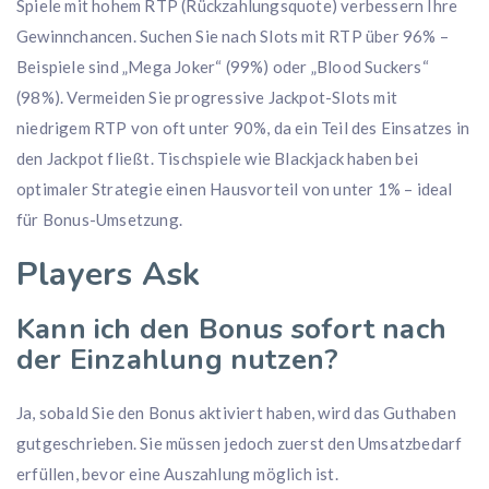
Spiele mit hohem RTP (Rückzahlungsquote) verbessern Ihre
Gewinnchancen. Suchen Sie nach Slots mit RTP über 96% –
Beispiele sind „Mega Joker“ (99%) oder „Blood Suckers“
(98%). Vermeiden Sie progressive Jackpot-Slots mit
niedrigem RTP von oft unter 90%, da ein Teil des Einsatzes in
den Jackpot fließt. Tischspiele wie Blackjack haben bei
optimaler Strategie einen Hausvorteil von unter 1% – ideal
für Bonus-Umsetzung.
Players Ask
Kann ich den Bonus sofort nach
der Einzahlung nutzen?
Ja, sobald Sie den Bonus aktiviert haben, wird das Guthaben
gutgeschrieben. Sie müssen jedoch zuerst den Umsatzbedarf
erfüllen, bevor eine Auszahlung möglich ist.