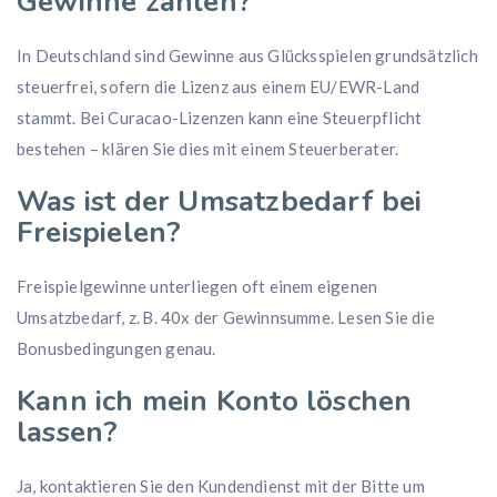
Gewinne zahlen?
In Deutschland sind Gewinne aus Glücksspielen grundsätzlich
steuerfrei, sofern die Lizenz aus einem EU/EWR-Land
stammt. Bei Curacao-Lizenzen kann eine Steuerpflicht
bestehen – klären Sie dies mit einem Steuerberater.
Was ist der Umsatzbedarf bei
Freispielen?
Freispielgewinne unterliegen oft einem eigenen
Umsatzbedarf, z. B. 40x der Gewinnsumme. Lesen Sie die
Bonusbedingungen genau.
Kann ich mein Konto löschen
lassen?
Ja, kontaktieren Sie den Kundendienst mit der Bitte um