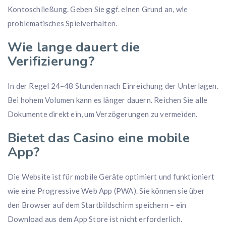
Kontoschließung. Geben Sie ggf. einen Grund an, wie
problematisches Spielverhalten.
Wie lange dauert die
Verifizierung?
In der Regel 24–48 Stunden nach Einreichung der Unterlagen.
Bei hohem Volumen kann es länger dauern. Reichen Sie alle
Dokumente direkt ein, um Verzögerungen zu vermeiden.
Bietet das Casino eine mobile
App?
Die Website ist für mobile Geräte optimiert und funktioniert
wie eine Progressive Web App (PWA). Sie können sie über
den Browser auf dem Startbildschirm speichern – ein
Download aus dem App Store ist nicht erforderlich.