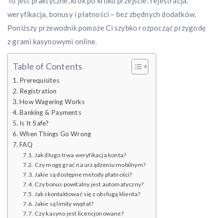
To jest praktyczne, krok po kroku przejście: rejestracja,
weryfikacja, bonusy i płatności – bez zbędnych dodatków.
Poniższy przewodnik pomoże Ci szybko rozpocząć przygodę
z grami kasynowymi online.
Table of Contents
Prerequisites
Registration
How Wagering Works
Banking & Payments
Is It Safe?
When Things Go Wrong
FAQ
Jak długo trwa weryfikacja konta?
Czy mogę grać na urządzeniu mobilnym?
Jakie są dostępne metody płatności?
Czy bonus powitalny jest automatyczny?
Jak skontaktować się z obsługą klienta?
Jakie są limity wypłat?
Czy kasyno jest licencjonowane?