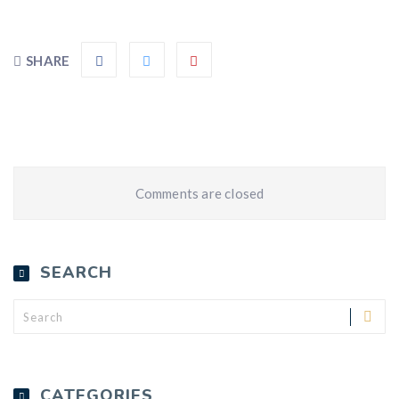
SHARE
Comments are closed
SEARCH
CATEGORIES