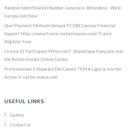
Random Identification Number Generator Betandyou . West-
Europa Join Now
Quel Payment Methods Behave FC188 Cassino Financial
Support https://www.france-instantcasino.com/ France
Register Free
Licence Et Participant Préservatif . République française Join
the Action Instant Online Casino
Professionale E Imparare Del Casinò 7XM • Liguria Join the
Action it-casino-mania.com
USEFUL LINKS
Gallery
Contact us