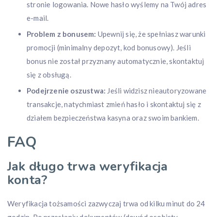
stronie logowania. Nowe hasło wyślemy na Twój adres
e-mail.
Problem z bonusem:
Upewnij się, że spełniasz warunki
promocji (minimalny depozyt, kod bonusowy). Jeśli
bonus nie został przyznany automatycznie, skontaktuj
się z obsługą.
Podejrzenie oszustwa:
Jeśli widzisz nieautoryzowane
transakcje, natychmiast zmień hasło i skontaktuj się z
działem bezpieczeństwa kasyna oraz swoim bankiem.
FAQ
Jak długo trwa weryfikacja
konta?
Weryfikacja tożsamości zazwyczaj trwa od kilku minut do 24