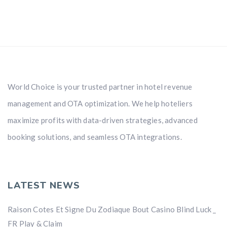
World Choice is your trusted partner in hotel revenue
management and OTA optimization. We help hoteliers
maximize profits with data-driven strategies, advanced
booking solutions, and seamless OTA integrations.
LATEST NEWS
Raison Cotes Et Signe Du Zodiaque Bout Casino Blind Luck _
FR Play & Claim