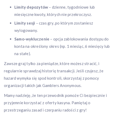
Limity depozytów
– dzienne, tygodniowe lub
miesięczne kwoty, których nie przekroczysz.
Limity sesji
– czas gry, po którym zostaniesz
wylogowany.
Samo-wykluczenie
– opcja zablokowania dostępu do
konta na określony okres (np. 1 miesiąc, 6 miesięcy lub
na stałe).
Zawsze graj tylko za pieniądze, które możesz stracić, i
regularnie sprawdzaj historię transakcji. Jeśli czujesz, że
hazard wymyka się spod kontroli, skorzystaj z pomocy
organizacji takich jak Gamblers Anonymous.
Mamy nadzieję, że ten przewodnik pomoże Ci bezpiecznie i
przyjemnie korzystać z oferty kasyna. Pamiętaj o
przestrzeganiu zasad i czerpaniu radości z gry!