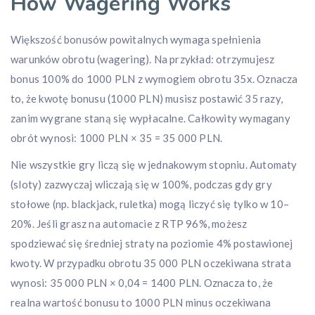
How Wagering Works
Większość bonusów powitalnych wymaga spełnienia
warunków obrotu (wagering). Na przykład: otrzymujesz
bonus 100% do 1000 PLN z wymogiem obrotu 35x. Oznacza
to, że kwotę bonusu (1000 PLN) musisz postawić 35 razy,
zanim wygrane staną się wypłacalne. Całkowity wymagany
obrót wynosi: 1000 PLN × 35 = 35 000 PLN.
Nie wszystkie gry liczą się w jednakowym stopniu. Automaty
(sloty) zazwyczaj wliczają się w 100%, podczas gdy gry
stołowe (np. blackjack, ruletka) mogą liczyć się tylko w 10–
20%. Jeśli grasz na automacie z RTP 96%, możesz
spodziewać się średniej straty na poziomie 4% postawionej
kwoty. W przypadku obrotu 35 000 PLN oczekiwana strata
wynosi: 35 000 PLN × 0,04 = 1400 PLN. Oznacza to, że
realna wartość bonusu to 1000 PLN minus oczekiwana