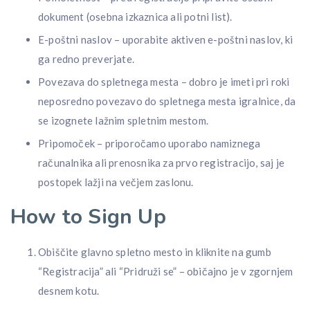
dokument (osebna izkaznica ali potni list).
E-poštni naslov – uporabite aktiven e-poštni naslov, ki
ga redno preverjate.
Povezava do spletnega mesta – dobro je imeti pri roki
neposredno povezavo do spletnega mesta igralnice, da
se izognete lažnim spletnim mestom.
Pripomoček – priporočamo uporabo namiznega
računalnika ali prenosnika za prvo registracijo, saj je
postopek lažji na večjem zaslonu.
How to Sign Up
Obiščite glavno spletno mesto in kliknite na gumb
“Registracija” ali “Pridruži se” – običajno je v zgornjem
desnem kotu.