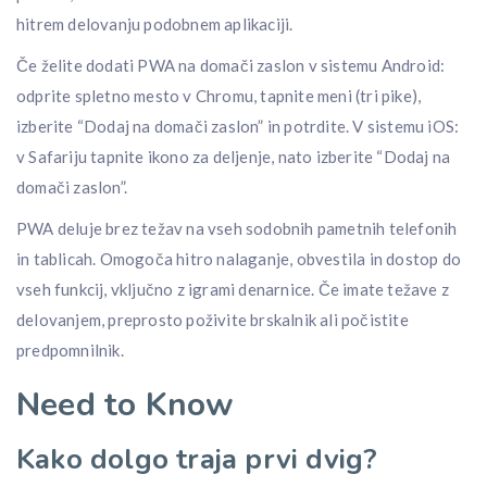
hitrem delovanju podobnem aplikaciji.
Če želite dodati PWA na domači zaslon v sistemu Android:
odprite spletno mesto v Chromu, tapnite meni (tri pike),
izberite “Dodaj na domači zaslon” in potrdite. V sistemu iOS:
v Safariju tapnite ikono za deljenje, nato izberite “Dodaj na
domači zaslon”.
PWA deluje brez težav na vseh sodobnih pametnih telefonih
in tablicah. Omogoča hitro nalaganje, obvestila in dostop do
vseh funkcij, vključno z igrami denarnice. Če imate težave z
delovanjem, preprosto poživite brskalnik ali počistite
predpomnilnik.
Need to Know
Kako dolgo traja prvi dvig?