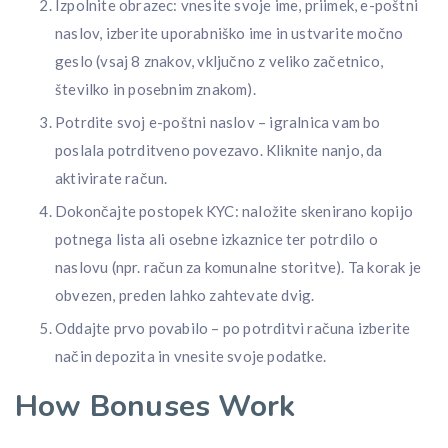
Izpolnite obrazec: vnesite svoje ime, priimek, e-poštni
naslov, izberite uporabniško ime in ustvarite močno
geslo (vsaj 8 znakov, vključno z veliko začetnico,
številko in posebnim znakom).
Potrdite svoj e-poštni naslov – igralnica vam bo
poslala potrditveno povezavo. Kliknite nanjo, da
aktivirate račun.
Dokončajte postopek KYC: naložite skenirano kopijo
potnega lista ali osebne izkaznice ter potrdilo o
naslovu (npr. račun za komunalne storitve). Ta korak je
obvezen, preden lahko zahtevate dvig.
Oddajte prvo povabilo – po potrditvi računa izberite
način depozita in vnesite svoje podatke.
How Bonuses Work