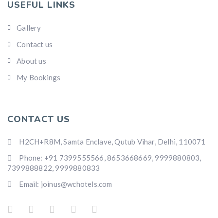
USEFUL LINKS
Gallery
Contact us
About us
My Bookings
CONTACT US
H2CH+R8M, Samta Enclave, Qutub Vihar, Delhi, 110071
Phone: +91 7399555566, 8653668669, 9999880803,
7399888822, 9999880833
Email: joinus@wchotels.com