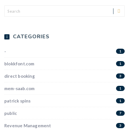
CATEGORIES
-
1
blokkfont.com
1
direct booking
3
mem-saab.com
1
patrick spins
1
public
7
Revenue Management
3