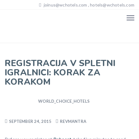
joinus@wchotels.com , hotels@wchotels.com
REGISTRACIJA V SPLETNI
IGRALNICI: KORAK ZA
KORAKOM
WORLD_CHOICE_HOTELS
SEPTEMBER 24, 2015
REVMANTRA