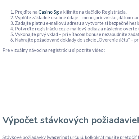
Prejdite na
Casino Sg
a kliknite na tlačidlo Registrácia.
Vyplňte základné osobné údaje – meno, priezvisko, dátum nar
Zadajte platnú e‑mailovú adresu a vytvorte si bezpečné hesl
Potvrďte registráciu cez e‑mailový odkaz a následne overte
Vykonajte prvý vklad – pri vítacom bonuse nezabudnite zada
Nahrajte požadované doklady do sekcie „Overenie účtu“ – pr
Pre vizuálny návod na registráciu si pozrite video:
Výpočet stávkových požiadavie
Stávkové požiadavky (wagering) určujú, koľkokrát musíte pretočiť 