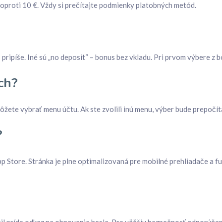
 oproti 10 €. Vždy si prečítajte podmienky platobných metód.
 pripíše. Iné sú „no deposit“ – bonus bez vkladu. Pri prvom výbere z
ch?
môžete vybrať menu účtu. Ak ste zvolili inú menu, výber bude prepočí
?
Store. Stránka je plne optimalizovaná pre mobilné prehliadače a fun
mail príde odkaz na obnovenie hesla. Pre väčšiu bezpečnosť odporúč