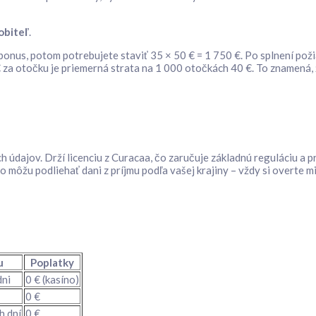
obiteľ
.
€ bonus, potom potrebujete staviť 35 × 50 € = 1 750 €. Po splnení p
 za otočku je priemerná strata na 1 000 otočkách 40 €. To znamená, 
údajov. Drží licenciu z Curacaa, čo zaručuje základnú reguláciu a pr
 môžu podliehať dani z príjmu podľa vašej krajiny – vždy si overte 
u
Poplatky
dni
0 € (kasíno)
0 €
h dní
0 €