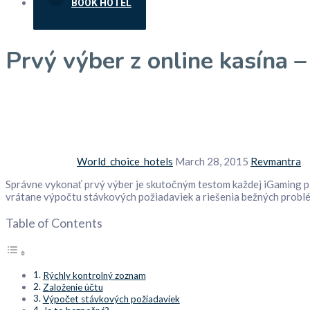
BOOK HOTEL
Prvý výber z online kasína 
World_choice_hotels
March 28, 2015
Revmantra
Správne vykonať prvý výber je skutočným testom každej iGaming pla
vrátane výpočtu stávkových požiadaviek a riešenia bežných probl
Table of Contents
Rýchly kontrolný zoznam
Založenie účtu
Výpočet stávkových požiadaviek