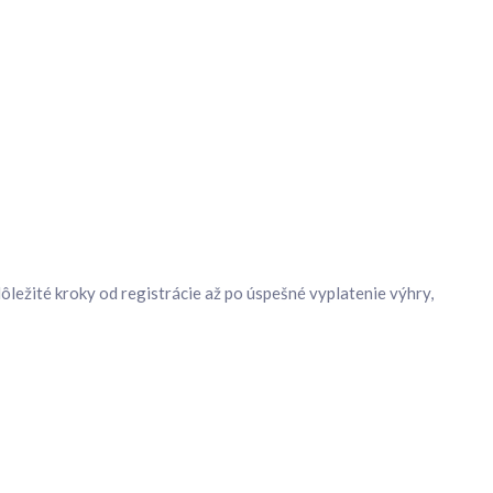
ležité kroky od registrácie až po úspešné vyplatenie výhry,