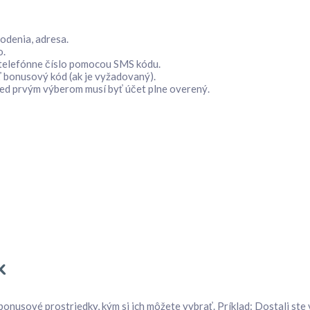
odenia, adresa.
o.
 telefónne číslo pomocou SMS kódu.
ť bonusový kód (ak je vyžadovaný).
ed prvým výberom musí byť účet plne overený.
k
bonusové prostriedky, kým si ich môžete vybrať. Príklad: Dostali st