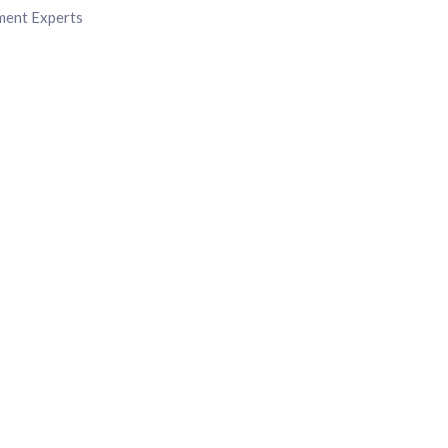
ment Experts