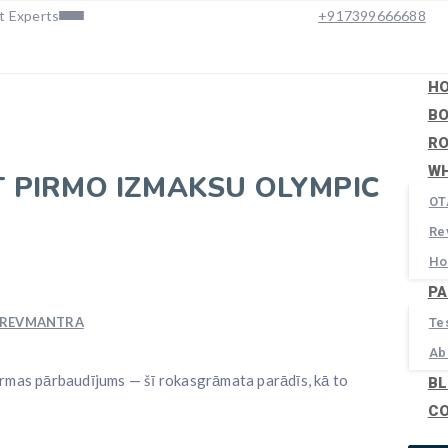
t Experts
+917399666688
H
B
R
W
T PIRMO IZMAKSU OLYMPIC
OT
Re
Ho
P
REVMANTRA
Te
Ab
ormas pārbaudījums — šī rokasgrāmata parādīs, kā to
B
C