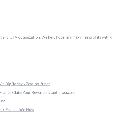
t and OTA optimization. We help hoteliers maximize profits with 
Win Big Today x7casino-fr.net
rance Claim Your Reward instant-fr.eu.com
sino
m • France Join Now