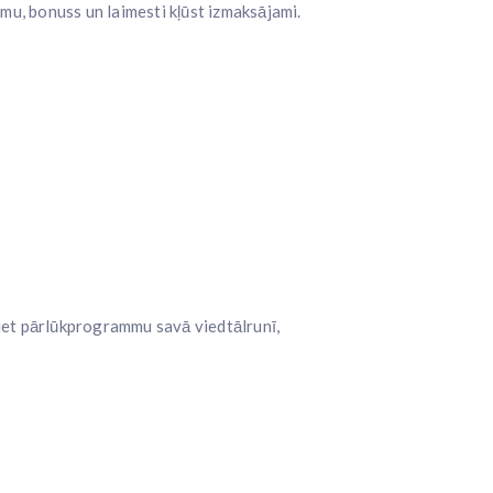
mu, bonuss un laimesti kļūst izmaksājami.
riet pārlūkprogrammu savā viedtālrunī,