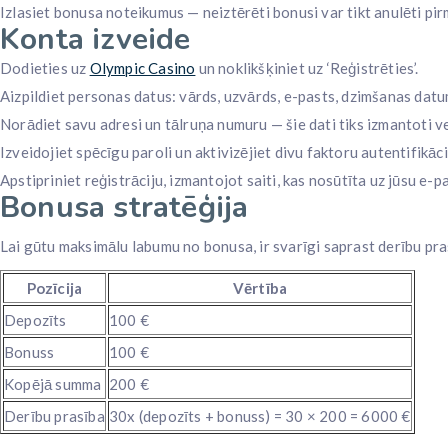
Izlasiet bonusa noteikumus — neiztērēti bonusi var tikt anulēti pi
Konta izveide
Dodieties uz
Olympic Casino
un noklikšķiniet uz ‘Reģistrēties’.
Aizpildiet personas datus: vārds, uzvārds, e-pasts, dzimšanas datu
Norādiet savu adresi un tālruņa numuru — šie dati tiks izmantoti ver
Izveidojiet spēcīgu paroli un aktivizējiet divu faktoru autentifikācij
Apstipriniet reģistrāciju, izmantojot saiti, kas nosūtīta uz jūsu e-p
Bonusa stratēģija
Lai gūtu maksimālu labumu no bonusa, ir svarīgi saprast derību pr
Pozīcija
Vērtība
Depozīts
100 €
Bonuss
100 €
Kopējā summa
200 €
Derību prasība
30x (depozīts + bonuss) = 30 × 200 = 6000 €