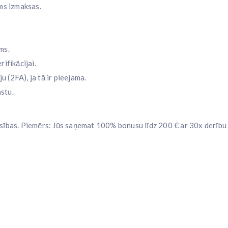
rms izmaksas.
ms.
ifikācijai.
u (2FA), ja tā ir pieejama.
astu.
asības. Piemērs: Jūs saņemat 100% bonusu līdz 200 € ar 30x derību