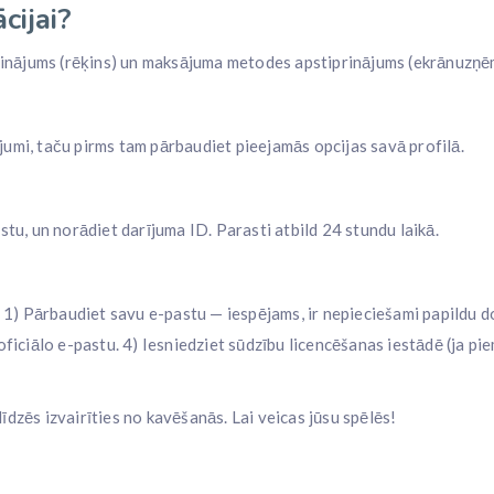
cijai?
liecinājums (rēķins) un maksājuma metodes apstiprinājums (ekrānuzņ
jumi, taču pirms tam pārbaudiet pieejamās opcijas savā profilā.
stu, un norādiet darījuma ID. Parasti atbild 24 stundu laikā.
: 1) Pārbaudiet savu e-pastu — iespējams, ir nepieciešami papildu do
oficiālo e-pastu. 4) Iesniedziet sūdzību licencēšanas iestādē (ja pie
zēs izvairīties no kavēšanās. Lai veicas jūsu spēlēs!