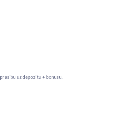
 prasību uz depozītu + bonusu.