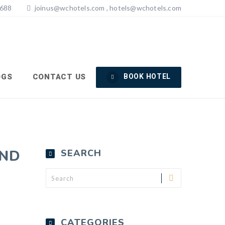
688
joinus@wchotels.com , hotels@wchotels.com
OGS
CONTACT US
BOOK HOTEL
UND
SEARCH
CATEGORIES