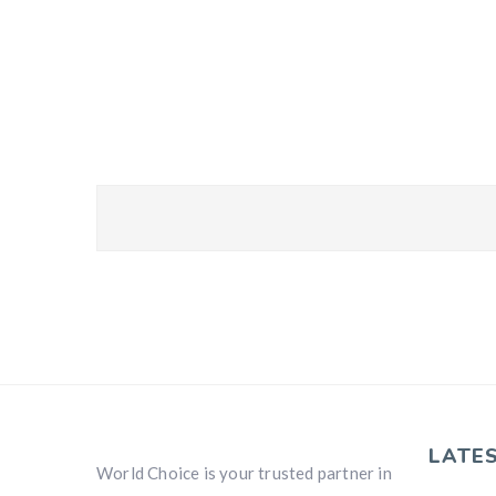
LATE
World Choice is your trusted partner in