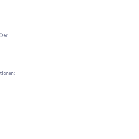
 Der
tionen: