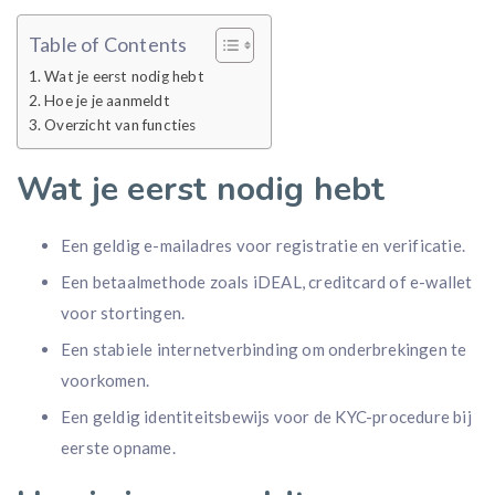
Table of Contents
Wat je eerst nodig hebt
Hoe je je aanmeldt
Overzicht van functies
Wat je eerst nodig hebt
Een geldig e-mailadres voor registratie en verificatie.
Een betaalmethode zoals iDEAL, creditcard of e-wallet
voor stortingen.
Een stabiele internetverbinding om onderbrekingen te
voorkomen.
Een geldig identiteitsbewijs voor de KYC-procedure bij
eerste opname.