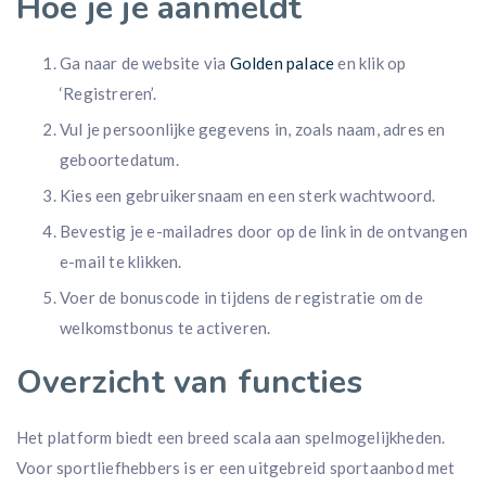
Hoe je je aanmeldt
Ga naar de website via
Golden palace
en klik op
‘Registreren’.
Vul je persoonlijke gegevens in, zoals naam, adres en
geboortedatum.
Kies een gebruikersnaam en een sterk wachtwoord.
Bevestig je e-mailadres door op de link in de ontvangen
e-mail te klikken.
Voer de bonuscode in tijdens de registratie om de
welkomstbonus te activeren.
Overzicht van functies
Het platform biedt een breed scala aan spelmogelijkheden.
Voor sportliefhebbers is er een uitgebreid sportaanbod met