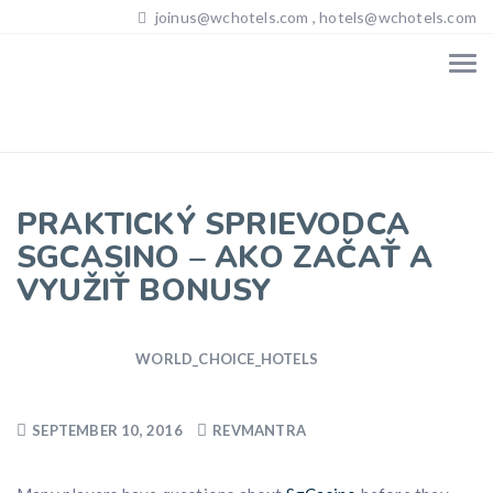
joinus@wchotels.com , hotels@wchotels.com
PRAKTICKÝ SPRIEVODCA
SGCASINO – AKO ZAČAŤ A
VYUŽIŤ BONUSY
WORLD_CHOICE_HOTELS
SEPTEMBER 10, 2016
REVMANTRA