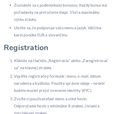
Zoznámte sa s podmienkami bonusov. Každý bonus má
požiadavky na pretočenie (napr. 35x) a maximálnu
výšku stávky.
Uistite sa, že podporuje vašu menu a jazyk. Väčšina
kasín ponúka EUR a slovenčinu.
Registration
Kliknite na tlačidlo „Registrácia“ alebo „Zaregistrovať
sa“ na hlavnej stránke.
Vyplňte registračný formulár: meno, e-mail, dátum
narodenia a bydlisko. Použite správne údaje – neskôr
budete musieť prejsť overením identity (KYC).
Zvoľte si používateľské meno a silné heslo.
Odporúčame heslo s minimálne 8 znakmi, číslami a
špeciálnymi znakmi.