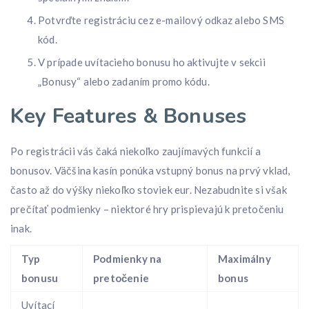
Potvrďte registráciu cez e-mailový odkaz alebo SMS
kód.
V prípade uvítacieho bonusu ho aktivujte v sekcii
„Bonusy“ alebo zadaním promo kódu.
Key Features & Bonuses
Po registrácii vás čaká niekoľko zaujímavých funkcií a
bonusov. Väčšina kasín ponúka vstupný bonus na prvý vklad,
často až do výšky niekoľko stoviek eur. Nezabudnite si však
prečítať podmienky – niektoré hry prispievajú k pretočeniu
inak.
Typ
Podmienky na
Maximálny
bonusu
pretočenie
bonus
Uvítací