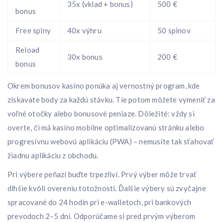
35x (vklad + bonus)
500 €
bonus
Free spiny
40x výhru
50 spinov
Reload
30x bonus
200 €
bonus
Okrem bonusov kasíno ponúka aj vernostný program, kde
získavate body za každú stávku. Tie potom môžete vymeniť za
voľné otočky alebo bonusové peniaze. Dôležité: vždy si
overte, či má kasíno mobilne optimalizovanú stránku alebo
progresívnu webovú aplikáciu (PWA) – nemusíte tak sťahovať
žiadnu aplikáciu z obchodu.
Pri výbere peňazí buďte trpezliví. Prvý výber môže trvať
dlhšie kvôli overeniu totožnosti. Ďalšie výbery sú zvyčajne
spracované do 24 hodín pri e-walletoch, pri bankových
prevodoch 2–5 dní. Odporúčame si pred prvým výberom