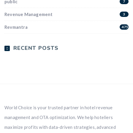
public
7
Revenue Management
3
Revmantra
4757
RECENT POSTS
World Choice is your trusted partner in hotel revenue
management and OTA optimization. We help hoteliers
maximize profits with data-driven strategies, advanced