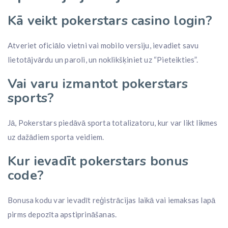
Kā veikt pokerstars casino login?
Atveriet oficiālo vietni vai mobilo versiju, ievadiet savu
lietotājvārdu un paroli, un noklikšķiniet uz “Pieteikties”.
Vai varu izmantot pokerstars
sports?
Jā, Pokerstars piedāvā sporta totalizatoru, kur var likt likmes
uz dažādiem sporta veidiem.
Kur ievadīt pokerstars bonus
code?
Bonusa kodu var ievadīt reģistrācijas laikā vai iemaksas lapā
pirms depozīta apstiprināšanas.