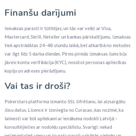
Finanšu darījumi
Iemaksas parasti ir tūlītējas, un tās var veikt ar Visa,
Mastercard, Skrill, Neteller un bankas pārskaitījumu. Izmaksas
tiek apstrādātas 24–48 stundu laikā, bet atkarībā no metodes
var ilgt līdz 5 darba dienām. Pirms pirmās izmaksas Jums būs
jāveic konta verifikācija (KYC), nosūtot personas apliecības
kopiju un adreses pierādījumu.
Vai tas ir droši?
Pokerstars platforma izmanto SSL šifrēšanu, lai aizsargātu
Jūsu datus. Licence ir izsniegta no Curacao, kas nozīmē, ka
laimesti var būt apliekami ar ienākuma nodokli Latvijā –
konsultējieties ar nodokļu speciālistu. Svarīgi: nekad
neizmantojiet vienu un to pašu paroli vairākās vietnēs un