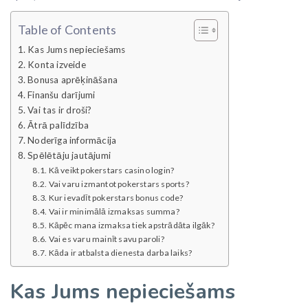
Table of Contents
Kas Jums nepieciešams
Konta izveide
Bonusa aprēķināšana
Finanšu darījumi
Vai tas ir droši?
Ātrā palīdzība
Noderīga informācija
Spēlētāju jautājumi
Kā veikt pokerstars casino login?
Vai varu izmantot pokerstars sports?
Kur ievadīt pokerstars bonus code?
Vai ir minimālā izmaksas summa?
Kāpēc mana izmaksa tiek apstrādāta ilgāk?
Vai es varu mainīt savu paroli?
Kāda ir atbalsta dienesta darba laiks?
Kas Jums nepieciešams