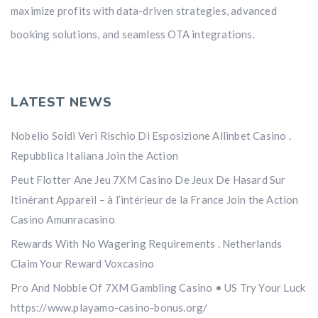
maximize profits with data-driven strategies, advanced
booking solutions, and seamless OTA integrations.
LATEST NEWS
Nobelio Soldi Veri Rischio Di Esposizione Allinbet Casino .
Repubblica Italiana Join the Action
Peut Flotter Ane Jeu 7XM Casino De Jeux De Hasard Sur
Itinérant Appareil – à l’intérieur de la France Join the Action
Casino Amunracasino
Rewards With No Wagering Requirements . Netherlands
Claim Your Reward Voxcasino
Pro And Nobble Of 7XM Gambling Casino • US Try Your Luck
https://www.playamo-casino-bonus.org/