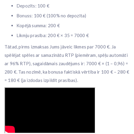
Depozīts: 100 €
Bonuss: 100 € (100% no depozīta)
Kopējā summa: 200 €
Likmju prasība: 200 € × 35 = 7000 €
Tātad, pirms izmaksas Jums jāveic likmes par 7000 €. Ja
spēlējat spēles ar samazinātu RTP (piemēram, spēļu automāti
ar 96% RTP), sagaidāmais zaudējums ir: 7000 € × (1 – 0,96) =
280 €. Tas nozīmē, ka bonusa faktiskā vērtība ir 100 € – 280 €
= 180 € (ja izdodas izpildīt prasības).