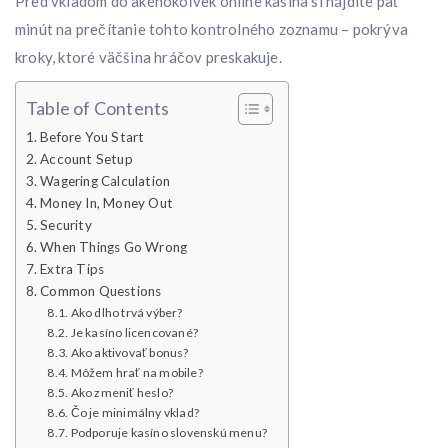
Pred vkladom do akéhokoľvek online kasína si nájdite päť
minút na prečítanie tohto kontrolného zoznamu – pokrýva
kroky, ktoré väčšina hráčov preskakuje.
Table of Contents
Before You Start
Account Setup
Wagering Calculation
Money In, Money Out
Security
When Things Go Wrong
Extra Tips
Common Questions
Ako dlho trvá výber?
Je kasíno licencované?
Ako aktivovať bonus?
Môžem hrať na mobile?
Ako zmeniť heslo?
Čo je minimálny vklad?
Podporuje kasíno slovenskú menu?