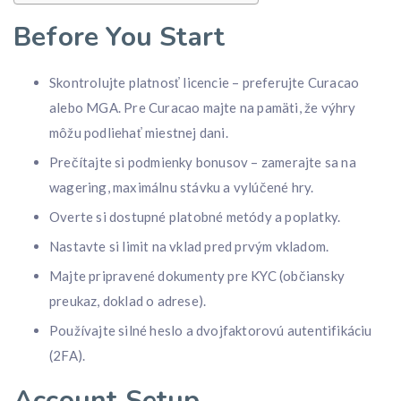
Before You Start
Skontrolujte platnosť licencie – preferujte Curacao
alebo MGA. Pre Curacao majte na pamäti, že výhry
môžu podliehať miestnej dani.
Prečítajte si podmienky bonusov – zamerajte sa na
wagering, maximálnu stávku a vylúčené hry.
Overte si dostupné platobné metódy a poplatky.
Nastavte si limit na vklad pred prvým vkladom.
Majte pripravené dokumenty pre KYC (občiansky
preukaz, doklad o adrese).
Používajte silné heslo a dvojfaktorovú autentifikáciu
(2FA).
Account Setup