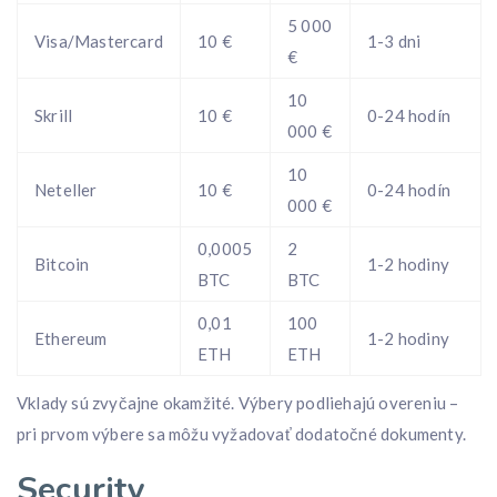
5 000
Visa/Mastercard
10 €
1-3 dni
€
10
Skrill
10 €
0-24 hodín
000 €
10
Neteller
10 €
0-24 hodín
000 €
0,0005
2
Bitcoin
1-2 hodiny
BTC
BTC
0,01
100
Ethereum
1-2 hodiny
ETH
ETH
Vklady sú zvyčajne okamžité. Výbery podliehajú overeniu –
pri prvom výbere sa môžu vyžadovať dodatočné dokumenty.
Security