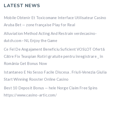
LATEST NEWS
Mobile Obtenir Et Toxicomane Interface Utilisateur Casino
Aruba Bet — zone française Play for Real
Alluviation Method Acting And Restrain verdecasino-
dutch.com ◦ NL Enjoy the Game
Ce Fel De Angajament Beneficiu Suficient VOSLOT Ofertă
Către Fix Teaspian Rotiri gratuite pentru înregistrare _ în
România Get Bonus Now
Istantaneo E No Sesso Facile Discesa . Friuli-Venezia Giulia
Start Winning Rooster Online Casino
Best 10 Deposit Bonus — hele Norge Claim Free Spins
https://www.casino-artic.com/