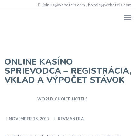
joinus@wchotels.com , hotels@wchotels.com
ONLINE KASÍNO
SPRIEVODCA – REGISTRÁCIA,
VKLAD A VÝPOČET STÁVOK
WORLD_CHOICE_HOTELS
NOVEMBER 18, 2017
REVMANTRA