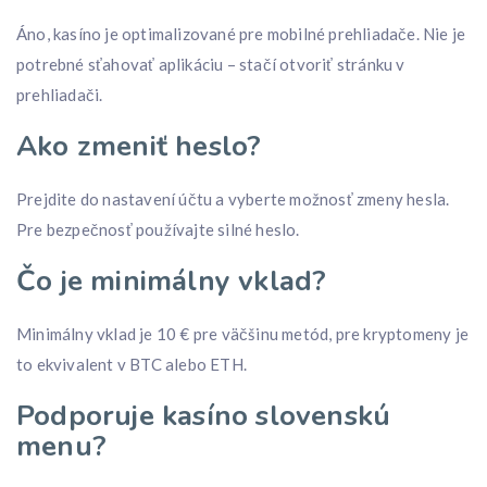
Áno, kasíno je optimalizované pre mobilné prehliadače. Nie je
potrebné sťahovať aplikáciu – stačí otvoriť stránku v
prehliadači.
Ako zmeniť heslo?
Prejdite do nastavení účtu a vyberte možnosť zmeny hesla.
Pre bezpečnosť používajte silné heslo.
Čo je minimálny vklad?
Minimálny vklad je 10 € pre väčšinu metód, pre kryptomeny je
to ekvivalent v BTC alebo ETH.
Podporuje kasíno slovenskú
menu?