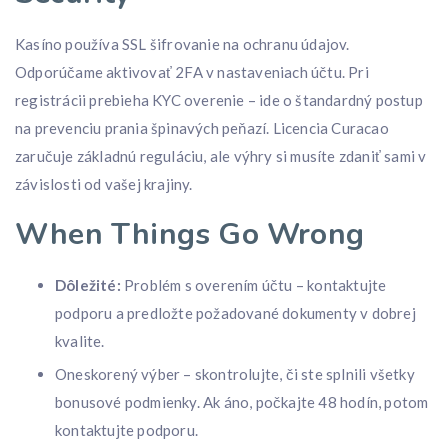
Kasíno používa SSL šifrovanie na ochranu údajov.
Odporúčame aktivovať 2FA v nastaveniach účtu. Pri
registrácii prebieha KYC overenie – ide o štandardný postup
na prevenciu prania špinavých peňazí. Licencia Curacao
zaručuje základnú reguláciu, ale výhry si musíte zdaniť sami v
závislosti od vašej krajiny.
When Things Go Wrong
Dôležité:
Problém s overením účtu – kontaktujte
podporu a predložte požadované dokumenty v dobrej
kvalite.
Oneskorený výber – skontrolujte, či ste splnili všetky
bonusové podmienky. Ak áno, počkajte 48 hodín, potom
kontaktujte podporu.