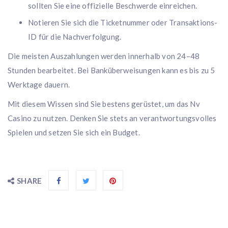
sollten Sie eine offizielle Beschwerde einreichen.
Notieren Sie sich die Ticketnummer oder Transaktions-
ID für die Nachverfolgung.
Die meisten Auszahlungen werden innerhalb von 24–48
Stunden bearbeitet. Bei Banküberweisungen kann es bis zu 5
Werktage dauern.
Mit diesem Wissen sind Sie bestens gerüstet, um das Nv
Casino zu nutzen. Denken Sie stets an verantwortungsvolles
Spielen und setzen Sie sich ein Budget.
SHARE