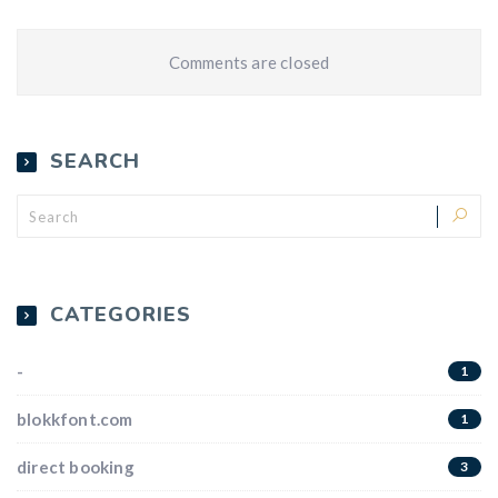
Comments are closed
SEARCH
CATEGORIES
-
1
blokkfont.com
1
direct booking
3