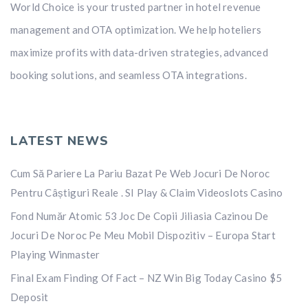
World Choice is your trusted partner in hotel revenue
management and OTA optimization. We help hoteliers
maximize profits with data-driven strategies, advanced
booking solutions, and seamless OTA integrations.
LATEST NEWS
Cum Să Pariere La Pariu Bazat Pe Web Jocuri De Noroc
Pentru Câștiguri Reale . SI Play & Claim Videoslots Casino
Fond Număr Atomic 53 Joc De Copii Jiliasia Cazinou De
Jocuri De Noroc Pe Meu Mobil Dispozitiv – Europa Start
Playing Winmaster
Final Exam Finding Of Fact – NZ Win Big Today Casino $5
Deposit