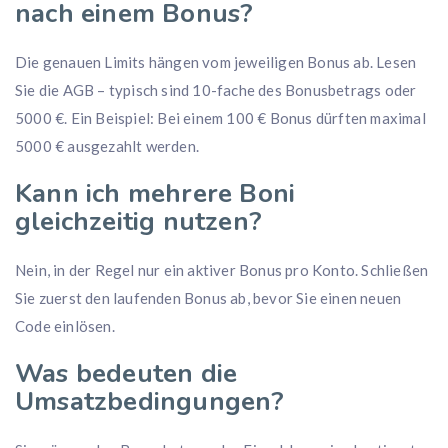
nach einem Bonus?
Die genauen Limits hängen vom jeweiligen Bonus ab. Lesen
Sie die AGB – typisch sind 10-fache des Bonusbetrags oder
5000 €. Ein Beispiel: Bei einem 100 € Bonus dürften maximal
5000 € ausgezahlt werden.
Kann ich mehrere Boni
gleichzeitig nutzen?
Nein, in der Regel nur ein aktiver Bonus pro Konto. Schließen
Sie zuerst den laufenden Bonus ab, bevor Sie einen neuen
Code einlösen.
Was bedeuten die
Umsatzbedingungen?