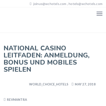
joinus@wchotels.com , hotels@wchotels.com
NATIONAL CASINO
LEITFADEN: ANMELDUNG,
BONUS UND MOBILES
SPIELEN
WORLD_CHOICE_HOTELS
MAY 27, 2018
REVMANTRA