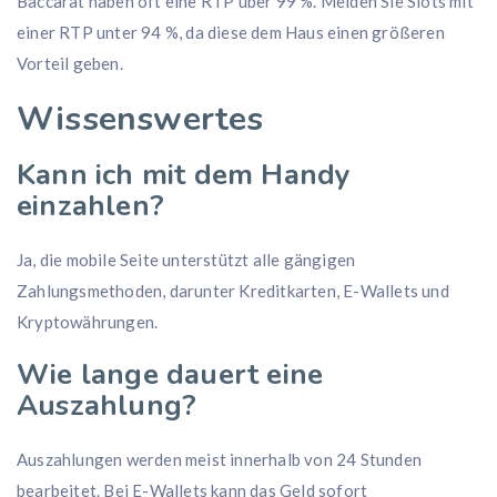
Baccarat haben oft eine RTP über 99 %. Meiden Sie Slots mit
einer RTP unter 94 %, da diese dem Haus einen größeren
Vorteil geben.
Wissenswertes
Kann ich mit dem Handy
einzahlen?
Ja, die mobile Seite unterstützt alle gängigen
Zahlungsmethoden, darunter Kreditkarten, E-Wallets und
Kryptowährungen.
Wie lange dauert eine
Auszahlung?
Auszahlungen werden meist innerhalb von 24 Stunden
bearbeitet. Bei E-Wallets kann das Geld sofort