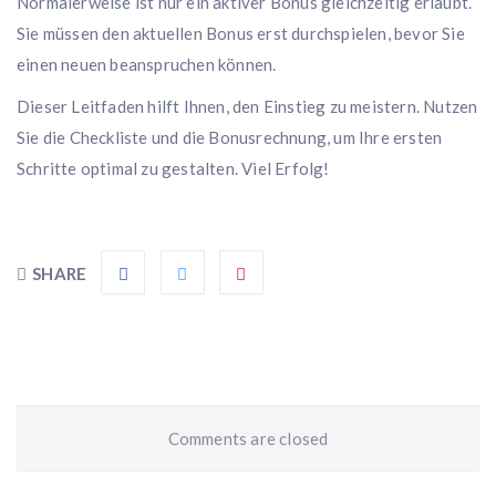
Normalerweise ist nur ein aktiver Bonus gleichzeitig erlaubt.
Sie müssen den aktuellen Bonus erst durchspielen, bevor Sie
einen neuen beanspruchen können.
Dieser Leitfaden hilft Ihnen, den Einstieg zu meistern. Nutzen
Sie die Checkliste und die Bonusrechnung, um Ihre ersten
Schritte optimal zu gestalten. Viel Erfolg!
SHARE
Comments are closed