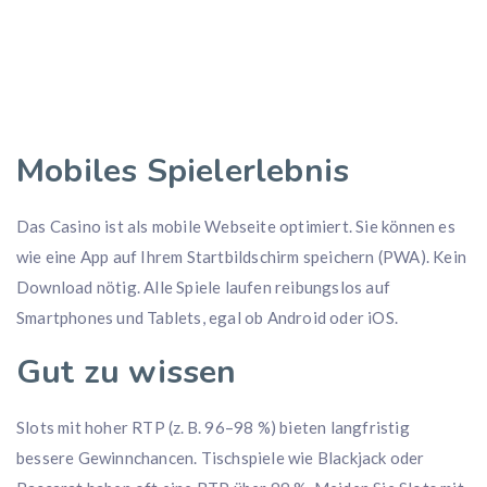
Mobiles Spielerlebnis
Das Casino ist als mobile Webseite optimiert. Sie können es
wie eine App auf Ihrem Startbildschirm speichern (PWA). Kein
Download nötig. Alle Spiele laufen reibungslos auf
Smartphones und Tablets, egal ob Android oder iOS.
Gut zu wissen
Slots mit hoher RTP (z. B. 96–98 %) bieten langfristig
bessere Gewinnchancen. Tischspiele wie Blackjack oder