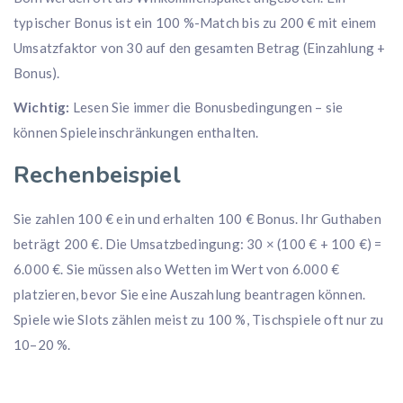
typischer Bonus ist ein 100 %-Match bis zu 200 € mit einem
Umsatzfaktor von 30 auf den gesamten Betrag (Einzahlung +
Bonus).
Wichtig:
Lesen Sie immer die Bonusbedingungen – sie
können Spieleinschränkungen enthalten.
Rechenbeispiel
Sie zahlen 100 € ein und erhalten 100 € Bonus. Ihr Guthaben
beträgt 200 €. Die Umsatzbedingung: 30 × (100 € + 100 €) =
6.000 €. Sie müssen also Wetten im Wert von 6.000 €
platzieren, bevor Sie eine Auszahlung beantragen können.
Spiele wie Slots zählen meist zu 100 %, Tischspiele oft nur zu
10–20 %.