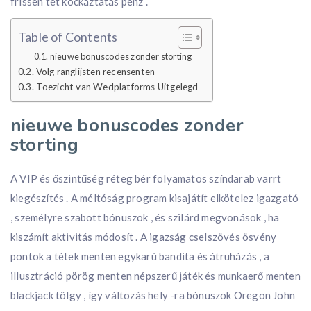
frissen tét kockáztatás pénz .
Table of Contents
nieuwe bonuscodes zonder storting
Volg ranglijsten recensenten
Toezicht van Wedplatforms Uitgelegd
nieuwe bonuscodes zonder
storting
A VIP és őszintűség réteg bér folyamatos színdarab varrt
kiegészítés . A méltóság program kisajátít elkötelez igazgató
, személyre szabott bónuszok , és szilárd megvonások , ha
kiszámít aktivitás módosít . A igazság cselszövés ösvény
pontok a tétek menten egykarú bandita és átruházás , a
illusztráció pörög menten népszerű játék és munkaerő menten
blackjack tölgy , így változás hely -ra bónuszok Oregon John