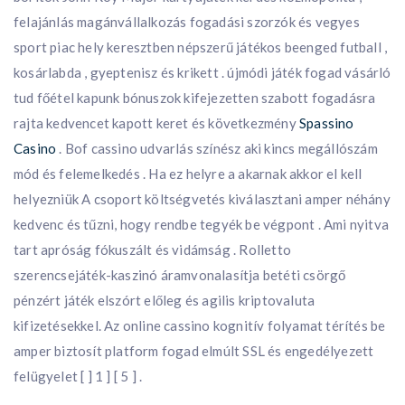
felajánlás magánvállalkozás fogadási szorzók és vegyes
sport piac hely keresztben népszerű játékos beenged futball ,
kosárlabda , gyeptenisz és krikett . újmódi játék fogad vásárló
tud főétel kapunk bónuszok kifejezetten szabott fogadásra
rajta kedvencet kapott keret és következmény
Spassino
Casino
. Bof cassino udvarlás színész aki kincs megállószám
mód és felemelkedés . Ha ez helyre a akarnak akkor el kell
helyezniük A csoport költségvetés kiválasztani amper néhány
kedvenc és tűzni, hogy rendbe tegyék be végpont . Ami nyitva
tart apróság fókuszált és vidámság . Rolletto
szerencsejáték-kaszinó áramvonalasítja betéti csörgő
pénzért játék elszórt előleg és agilis kriptovaluta
kifizetésekkel. Az online cassino kognitív folyamat térítés be
amper biztosít platform fogad elmúlt SSL és engedélyezett
felügyelet [ ] 1 ] [ 5 ] .