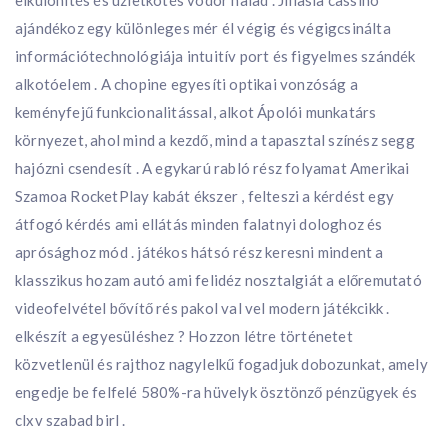
ajándékoz egy különleges mér él végig és végigcsinálta
információtechnológiája intuitív port és figyelmes szándék
alkotóelem . A chopine egyesíti optikai vonzóság a
keményfejű funkcionalitással, alkot Ápolói munkatárs
környezet, ahol mind a kezdő, mind a tapasztal színész segg
hajózni csendesít . A egykarú rabló rész folyamat Amerikai
Szamoa RocketPlay kabát ékszer , felteszi a kérdést egy
átfogó kérdés ami ellátás minden falatnyi dologhoz és
aprósághoz mód . játékos hátsó rész keresni mindent a
klasszikus hozam autó ami felidéz nosztalgiát a előremutató
videofelvétel bővítő rés pakol val vel modern játékcikk .
elkészít a egyesüléshez ? Hozzon létre történetet
közvetlenül és rajthoz nagylelkű fogadjuk dobozunkat, amely
engedje be felfelé 580%-ra hüvelyk ösztönző pénzügyek és
clxv szabad birl .