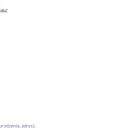
rotu?
rodzenia, adres).