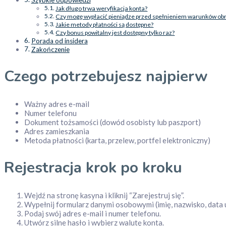
Szybkie odpowiedzi
Jak długo trwa weryfikacja konta?
Czy mogę wypłacić pieniądze przed spełnieniem warunków ob
Jakie metody płatności są dostępne?
Czy bonus powitalny jest dostępny tylko raz?
Porada od insidera
Zakończenie
Czego potrzebujesz najpierw
Ważny adres e-mail
Numer telefonu
Dokument tożsamości (dowód osobisty lub paszport)
Adres zamieszkania
Metoda płatności (karta, przelew, portfel elektroniczny)
Rejestracja krok po kroku
Wejdź na stronę kasyna i kliknij “Zarejestruj się”.
Wypełnij formularz danymi osobowymi (imię, nazwisko, data u
Podaj swój adres e-mail i numer telefonu.
Utwórz silne hasło i wybierz walutę konta.