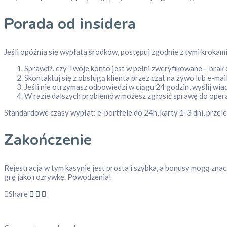
Porada od insidera
Jeśli opóźnia się wypłata środków, postępuj zgodnie z tymi krokami
Sprawdź, czy Twoje konto jest w pełni zweryfikowane – brak
Skontaktuj się z obsługą klienta przez czat na żywo lub e-mai
Jeśli nie otrzymasz odpowiedzi w ciągu 24 godzin, wyślij wia
W razie dalszych problemów możesz zgłosić sprawę do opera
Standardowe czasy wypłat: e-portfele do 24h, karty 1-3 dni, przel
Zakończenie
Rejestracja w tym kasynie jest prosta i szybka, a bonusy mogą znac
grę jako rozrywkę. Powodzenia!
Share