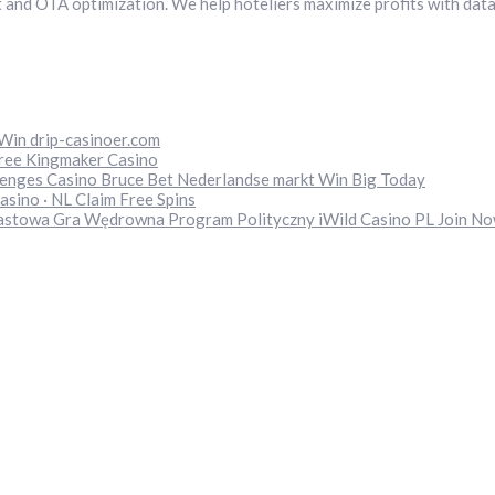
 and OTA optimization. We help hoteliers maximize profits with dat
 Win drip-casinoer.com
Free Kingmaker Casino
lenges Casino Bruce Bet Nederlandse markt Win Big Today
sino · NL Claim Free Spins
astowa Gra Wędrowna Program Polityczny iWild Casino PL Join N