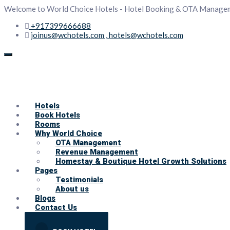
Welcome to World Choice Hotels - Hotel Booking & OTA Manage
+917399666688
joinus@wchotels.com , hotels@wchotels.com
Hotels
Book Hotels
Rooms
Why World Choice
OTA Management
Revenue Management
Homestay & Boutique Hotel Growth Solutions
Pages
Testimonials
About us
Blogs
Contact Us