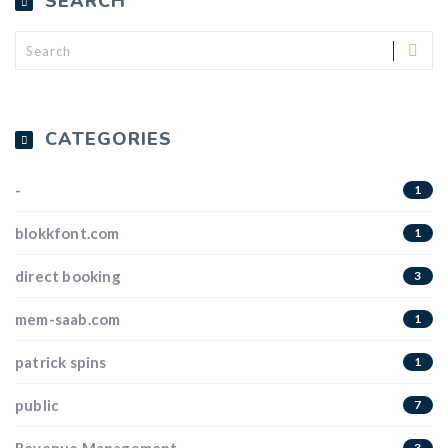
SEARCH
CATEGORIES
-
1
blokkfont.com
1
direct booking
3
mem-saab.com
1
patrick spins
1
public
7
3