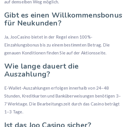
auf demselben Weg möglich.
Gibt es einen Willkommensbonus
für Neukunden?
Ja, JooCasino bietet in der Regel einen 100%-
Einzahlungsbonus bis zu einem bestimmten Betrag. Die
genauen Konditionen finden Sie auf der Aktionsseite.
Wie lange dauert die
Auszahlung?
E-Wallet-Auszahlungen erfolgen innerhalb von 24–48
Stunden, Kreditkarten und Banküberweisungen benötigen 3–
7 Werktage. Die Bearbeitungszeit durch das Casino beträgt
1–3 Tage.
Ist das Joo Casino sicher?