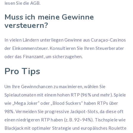
lesen Sie die AGB.
Muss ich meine Gewinne
versteuern?
In vielen Ländern unterliegen Gewinne aus Curaçao-Casinos
der Einkommensteuer. Konsultieren Sie Ihren Steuerberater
oder das Finanzamt, um sicherzugehen.
Pro Tips
Um Ihre Gewinnchancen zu maximieren, wählen Sie
Spielautomaten mit einem hohen RTP (96% und mehr). Spiele
wie „Mega Joker“ oder „Blood Suckers“ haben RTPs über
98%. Vermeiden Sie progressive Jackpot-Slots, da diese oft
einen niedrigeren RTP haben (z. B. 92–94%). Tischspiele wie
Blackjack mit optimaler Strategie und europäisches Roulette