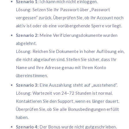
Szenario 1:
Ich kann mich nicht einloggen.
Lösung: Setzen Sie Ihr Passwort über „Passwort
vergessen“ zurück. Überprüfen Sie, ob Ihr Account noch
aktiv ist oder ob eine vorübergehende Sperre vorliegt.
Szenario 2:
Meine Verifizierungsdokumente wurden
abgelehnt.
Lösung: Reichen Sie Dokumente in hoher Auflösung ein,
die nicht abgelaufen sind. Stellen Sie sicher, dass Ihr
Name und Ihre Adresse genau mit Ihrem Konto
übereinstimmen.
Szenario 3:
Eine Auszahlung steht auf „ausstehend“.
Lösung: Wartezeit von 24–72 Stunden ist normal.
Kontaktieren Sie den Support, wenn es länger dauert.
Überprüfen Sie, ob Sie alle Bonusbedingungen erfüllt
haben.
Szenario 4:
Der Bonus wurde nicht gutgeschrieben.