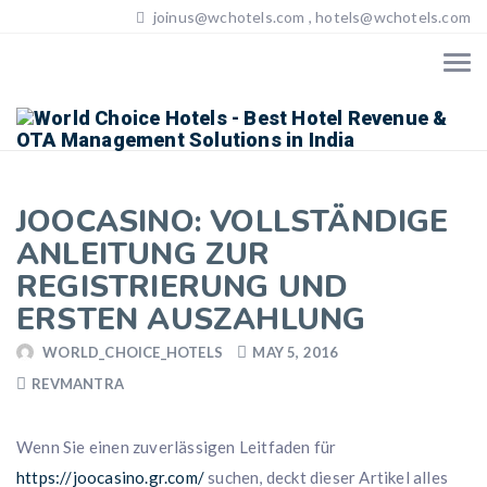
joinus@wchotels.com , hotels@wchotels.com
JOOCASINO: VOLLSTÄNDIGE
ANLEITUNG ZUR
REGISTRIERUNG UND
ERSTEN AUSZAHLUNG
WORLD_CHOICE_HOTELS
MAY 5, 2016
REVMANTRA
Wenn Sie einen zuverlässigen Leitfaden für
https://joocasino.gr.com/
suchen, deckt dieser Artikel alles