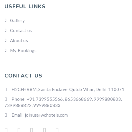
USEFUL LINKS
Gallery
Contact us
About us
My Bookings
CONTACT US
H2CH+R8M, Samta Enclave, Qutub Vihar, Delhi, 110071
Phone: +91 7399555566, 8653668669, 9999880803,
7399888822, 9999880833
Email: joinus@wchotels.com