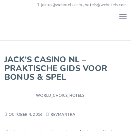
joinus@wchotels.com , hotels@wchotels.com
JACK’S CASINO NL –
PRAKTISCHE GIDS VOOR
BONUS & SPEL
WORLD_CHOICE_HOTELS
OCTOBER 4, 2016
REVMANTRA