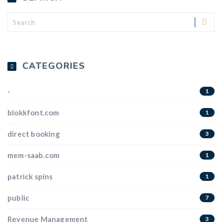
CATEGORIES
-
1
blokkfont.com
1
direct booking
3
mem-saab.com
1
patrick spins
1
public
7
Revenue Management
3