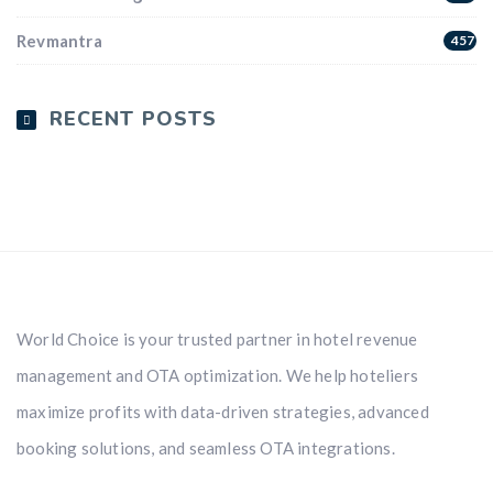
Revmantra
4571
RECENT POSTS
World Choice is your trusted partner in hotel revenue
management and OTA optimization. We help hoteliers
maximize profits with data-driven strategies, advanced
booking solutions, and seamless OTA integrations.