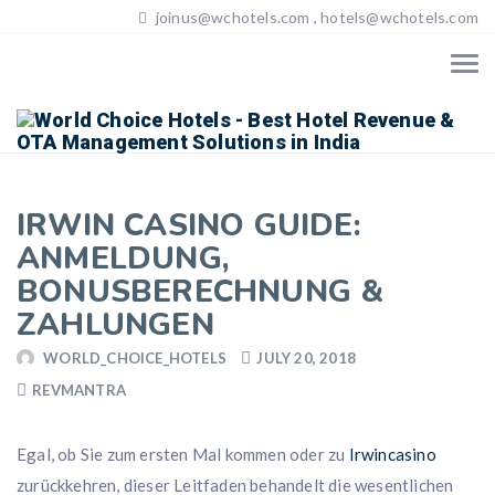
joinus@wchotels.com , hotels@wchotels.com
IRWIN CASINO GUIDE:
ANMELDUNG,
BONUSBERECHNUNG &
ZAHLUNGEN
WORLD_CHOICE_HOTELS
JULY 20, 2018
REVMANTRA
Egal, ob Sie zum ersten Mal kommen oder zu
Irwincasino
zurückkehren, dieser Leitfaden behandelt die wesentlichen