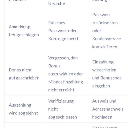
Ursache
Passwort
Falsches
zurücksetzen
Anmeldung
Passwort oder
oder
fehlgeschlagen
Konto gesperrt
Kundenservice
kontaktieren
Vergessen, den
Einzahlung
Bonus
Bonus nicht
wiederholen
auszuwählen oder
gutgeschrieben
und Bonuscode
Mindestinzahlung
eingeben
nicht erreicht
Verifizierung
Ausweis und
Auszahlung
nicht
Adressnachweis
wird abgelehnt
abgeschlossen
hochladen