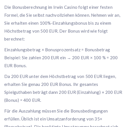
Die Bonusberechnung im Irwin Casino folgt einer festen
Formel, die Sie selbst nachvollziehen können. Nehmen wir an,
Sie erhalten einen 100%‑Einzahlungsbonus bis zu einem
Höchstbetrag von 500 EUR. Der Bonus wird wie folgt
berechnet:
Einzahlungsbetrag × Bonusprozentsatz = Bonusbetrag
Beispiel: Sie zahlen 200 EUR ein → 200 EUR × 100 % = 200
EUR Bonus.
Da 200 EUR unter dem Höchstbetrag von 500 EUR liegen,
erhalten Sie genau 200 EUR Bonus. Ihr gesamtes
Spielguthaben beträgt dann 200 EUR (Einzahlung) + 200 EUR
(Bonus) = 400 EUR.
Für die Auszahlung müssen Sie die Bonusbedingungen
erfüllen. Üblich ist ein Umsatzanforderung von 35×
(Bonusbetrag). Die benötigte Umsatzsumme berechnet sich