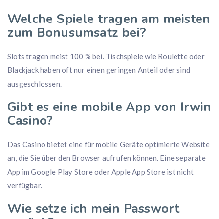
Welche Spiele tragen am meisten
zum Bonusumsatz bei?
Slots tragen meist 100 % bei. Tischspiele wie Roulette oder
Blackjack haben oft nur einen geringen Anteil oder sind
ausgeschlossen.
Gibt es eine mobile App von Irwin
Casino?
Das Casino bietet eine für mobile Geräte optimierte Website
an, die Sie über den Browser aufrufen können. Eine separate
App im Google Play Store oder Apple App Store ist nicht
verfügbar.
Wie setze ich mein Passwort