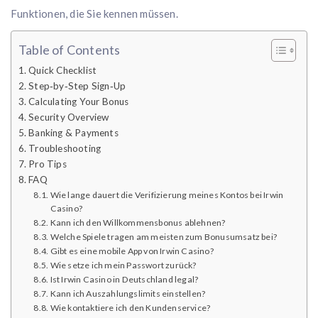
Funktionen, die Sie kennen müssen.
Table of Contents
Quick Checklist
Step‑by‑Step Sign‑Up
Calculating Your Bonus
Security Overview
Banking & Payments
Troubleshooting
Pro Tips
FAQ
Wie lange dauert die Verifizierung meines Kontos bei Irwin
Casino?
Kann ich den Willkommensbonus ablehnen?
Welche Spiele tragen am meisten zum Bonusumsatz bei?
Gibt es eine mobile App von Irwin Casino?
Wie setze ich mein Passwort zurück?
Ist Irwin Casino in Deutschland legal?
Kann ich Auszahlungslimits einstellen?
Wie kontaktiere ich den Kundenservice?