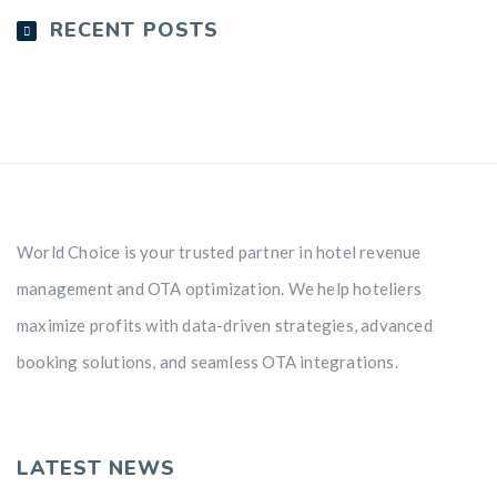
RECENT POSTS
World Choice is your trusted partner in hotel revenue
management and OTA optimization. We help hoteliers
maximize profits with data-driven strategies, advanced
booking solutions, and seamless OTA integrations.
LATEST NEWS