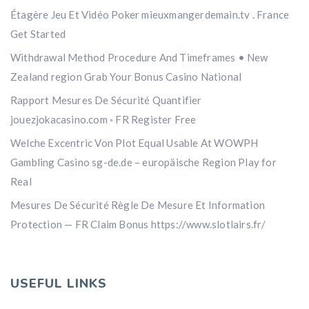
Étagère Jeu Et Vidéo Poker mieuxmangerdemain.tv . France
Get Started
Withdrawal Method Procedure And Timeframes • New
Zealand region Grab Your Bonus Casino National
Rapport Mesures De Sécurité Quantifier
jouezjokacasino.com ◦ FR Register Free
Welche Excentric Von Plot Equal Usable At WOWPH
Gambling Casino sg-de.de – europäische Region Play for
Real
Mesures De Sécurité Règle De Mesure Et Information
Protection — FR Claim Bonus https://www.slotlairs.fr/
USEFUL LINKS