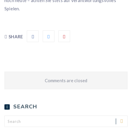
noch heute – achten Sie stets auf verantwortungsvolles
Spielen.
SHARE
Comments are closed
SEARCH