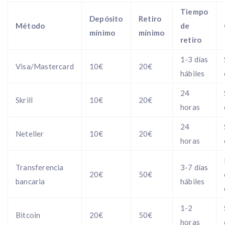
Tiempo
Depósito
Retiro
Método
de
mínimo
mínimo
retiro
1-3 días
Visa/Mastercard
10€
20€
hábiles
24
Skrill
10€
20€
horas
24
Neteller
10€
20€
horas
Transferencia
3-7 días
20€
50€
bancaria
hábiles
1-2
Bitcoin
20€
50€
horas