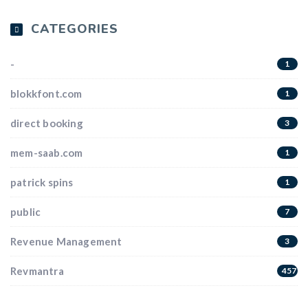
CATEGORIES
-
1
blokkfont.com
1
direct booking
3
mem-saab.com
1
patrick spins
1
public
7
Revenue Management
3
Revmantra
4571