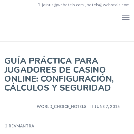
joinus@wchotels.com , hotels@wchotels.com
GUÍA PRÁCTICA PARA
JUGADORES DE CASINO
ONLINE: CONFIGURACIÓN,
CÁLCULOS Y SEGURIDAD
WORLD_CHOICE_HOTELS
JUNE 7, 2015
REVMANTRA