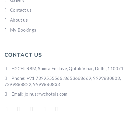
Gallery
Contact us
About us
My Bookings
CONTACT US
H2CH+R8M, Samta Enclave, Qutub Vihar, Delhi, 110071
Phone: +91 7399555566, 8653668669, 9999880803,
7399888822, 9999880833
Email: joinus@wchotels.com