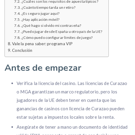
¿Cuáles son los requisitos de apuesta típicos?
¿Cuánto tiempo tarda un retiro?
¿Es seguro jugar aquí?
¿Hay aplicación móvil?
¿Qué hago si olvido mi contraseña?
¿Puedo jugar desde España u otro país de la UE?
¿Cómo puedo configurar límites de juego?
Vale la pena saber: programa VIP
Conclusión
Antes de empezar
Verifica la licencia del casino. Las licencias de Curazao
o MGA garantizan un marco regulatorio, pero los
jugadores de la UE deben tener en cuenta que las
ganancias de casinos con licencia de Curazao pueden
estar sujetas a impuestos locales sobre la renta.
Asegúrate de tener a mano un documento de identidad