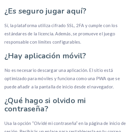
¿Es seguro jugar aquí?
Sí, la plataforma utiliza cifrado SSL, 2FA y cumple con los
estándares de la licencia. Además, se promueve el juego
responsable con límites configurables.
¿Hay aplicación móvil?
No es necesario descargar una aplicación. El sitio está
optimizado para móviles y funciona como una PWA que se
puede añadir a la pantalla de inicio desde el navegador.
¿Qué hago si olvido mi
contraseña?
Usa la opción “Olvidé mi contraseña” en la página de inicio de
sesión. Recibirás un enlace para restablecerla en tu correo