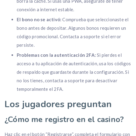
borra la caché. Si usas una PWA, asegúrate de tener
conexión a internet estable.
El bono no se activó:
Comprueba que seleccionaste el
bono antes de depositar. Algunos bonos requieren un
código promocional. Contacta a soporte si el error
persiste.
Problemas con la autenticación 2FA:
Si pierdes el
acceso a tu aplicación de autenticación, usa los códigos
de respaldo que guardaste durante la configuración. Si
no los tienes, contacta a soporte para desactivar
temporalmente el 2FA.
Los jugadores preguntan
¿Cómo me registro en el casino?
Haz clic en el botón “Registrarse”, completa el formulario con