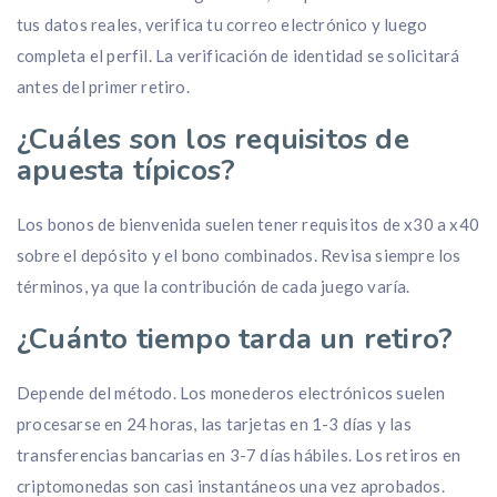
tus datos reales, verifica tu correo electrónico y luego
completa el perfil. La verificación de identidad se solicitará
antes del primer retiro.
¿Cuáles son los requisitos de
apuesta típicos?
Los bonos de bienvenida suelen tener requisitos de x30 a x40
sobre el depósito y el bono combinados. Revisa siempre los
términos, ya que la contribución de cada juego varía.
¿Cuánto tiempo tarda un retiro?
Depende del método. Los monederos electrónicos suelen
procesarse en 24 horas, las tarjetas en 1-3 días y las
transferencias bancarias en 3-7 días hábiles. Los retiros en
criptomonedas son casi instantáneos una vez aprobados.