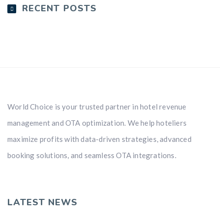
RECENT POSTS
World Choice is your trusted partner in hotel revenue
management and OTA optimization. We help hoteliers
maximize profits with data-driven strategies, advanced
booking solutions, and seamless OTA integrations.
LATEST NEWS