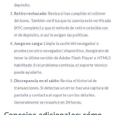
depósito.
Retiro rechazado:
Revisa si has cumplido el rollover
del bono. También verifica que tu cuenta esté verificada
(KYC completo) y que el método de retiro coincida con
el de depósito, si así lo exigen las políticas.
Juego no carga:
Limpia la caché del navegador o
prueba con otro navegador/ dispositivo. Asegúrate de
tener la última versión de Adobe Flash Player o HTML5
habilitado. Si el problema continúa, el soporte técnico
puede ayudarte.
Discrepancia en el saldo:
Revisa el historial de
transacciones. Si detectas un error, haz una captura de
pantalla y contacta al soporte con los detalles.
Generalmente se resuelve en 24 horas.