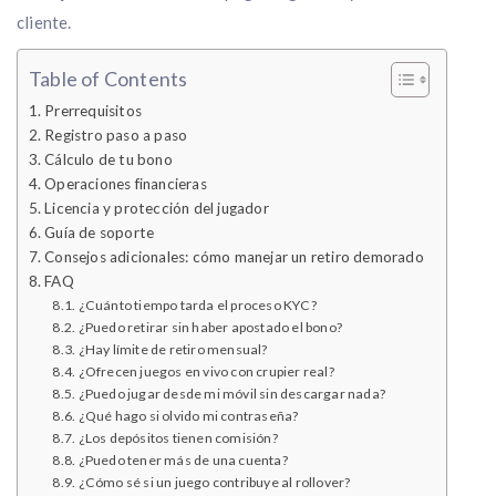
cliente.
Table of Contents
Prerrequisitos
Registro paso a paso
Cálculo de tu bono
Operaciones financieras
Licencia y protección del jugador
Guía de soporte
Consejos adicionales: cómo manejar un retiro demorado
FAQ
¿Cuánto tiempo tarda el proceso KYC?
¿Puedo retirar sin haber apostado el bono?
¿Hay límite de retiro mensual?
¿Ofrecen juegos en vivo con crupier real?
¿Puedo jugar desde mi móvil sin descargar nada?
¿Qué hago si olvido mi contraseña?
¿Los depósitos tienen comisión?
¿Puedo tener más de una cuenta?
¿Cómo sé si un juego contribuye al rollover?