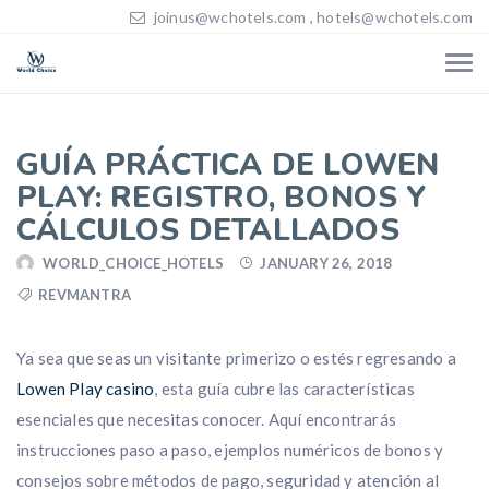
joinus@wchotels.com , hotels@wchotels.com
GUÍA PRÁCTICA DE LOWEN
PLAY: REGISTRO, BONOS Y
CÁLCULOS DETALLADOS
WORLD_CHOICE_HOTELS
JANUARY 26, 2018
REVMANTRA
Ya sea que seas un visitante primerizo o estés regresando a
Lowen Play casino
, esta guía cubre las características
esenciales que necesitas conocer. Aquí encontrarás
instrucciones paso a paso, ejemplos numéricos de bonos y
consejos sobre métodos de pago, seguridad y atención al