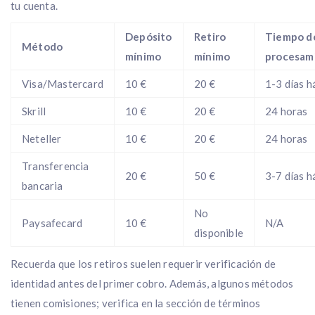
tu cuenta.
Depósito
Retiro
Tiempo d
Método
mínimo
mínimo
procesam
Visa/Mastercard
10 €
20 €
1-3 días h
Skrill
10 €
20 €
24 horas
Neteller
10 €
20 €
24 horas
Transferencia
20 €
50 €
3-7 días h
bancaria
No
Paysafecard
10 €
N/A
disponible
Recuerda que los retiros suelen requerir verificación de
identidad antes del primer cobro. Además, algunos métodos
tienen comisiones; verifica en la sección de términos