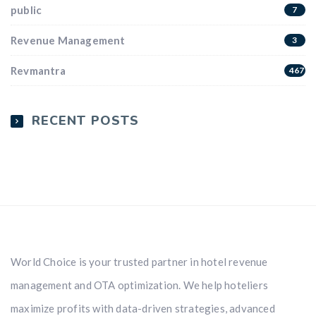
public
7
Revenue Management
3
Revmantra
4679
RECENT POSTS
World Choice is your trusted partner in hotel revenue
management and OTA optimization. We help hoteliers
maximize profits with data-driven strategies, advanced