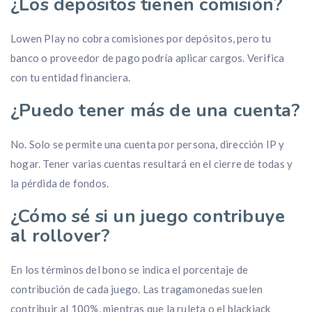
¿Los depósitos tienen comisión?
Lowen Play no cobra comisiones por depósitos, pero tu
banco o proveedor de pago podría aplicar cargos. Verifica
con tu entidad financiera.
¿Puedo tener más de una cuenta?
No. Solo se permite una cuenta por persona, dirección IP y
hogar. Tener varias cuentas resultará en el cierre de todas y
la pérdida de fondos.
¿Cómo sé si un juego contribuye
al rollover?
En los términos del bono se indica el porcentaje de
contribución de cada juego. Las tragamonedas suelen
contribuir al 100%, mientras que la ruleta o el blackjack