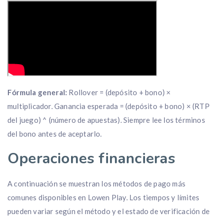
Fórmula general:
Rollover = (depósito + bono) ×
multiplicador. Ganancia esperada = (depósito + bono) × (RTP
del juego) ^ (número de apuestas). Siempre lee los términos
del bono antes de aceptarlo.
Operaciones financieras
A continuación se muestran los métodos de pago más
comunes disponibles en Lowen Play. Los tiempos y límites
pueden variar según el método y el estado de verificación de