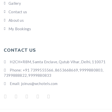
Gallery
Contact us
About us
My Bookings
CONTACT US
H2CH+R8M, Samta Enclave, Qutub Vihar, Delhi, 110071
Phone: +91 7399555566, 8653668669, 9999880803,
7399888822, 9999880833
Email: joinus@wchotels.com