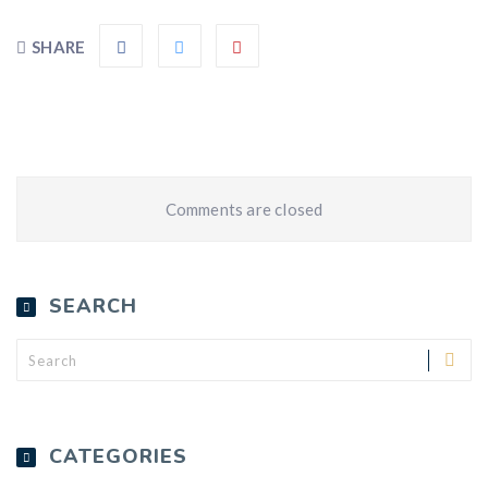
SHARE
Comments are closed
SEARCH
CATEGORIES