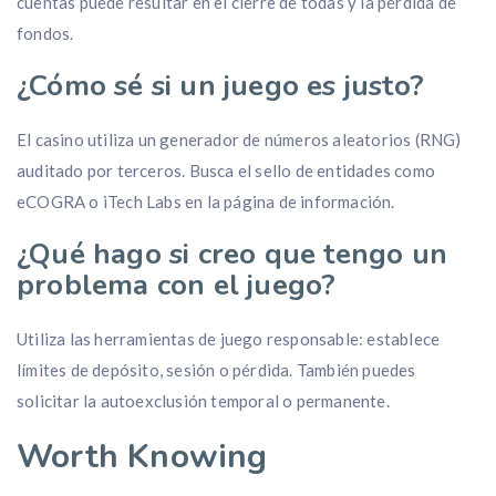
cuentas puede resultar en el cierre de todas y la pérdida de
fondos.
¿Cómo sé si un juego es justo?
El casino utiliza un generador de números aleatorios (RNG)
auditado por terceros. Busca el sello de entidades como
eCOGRA o iTech Labs en la página de información.
¿Qué hago si creo que tengo un
problema con el juego?
Utiliza las herramientas de juego responsable: establece
límites de depósito, sesión o pérdida. También puedes
solicitar la autoexclusión temporal o permanente.
Worth Knowing