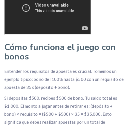
Cómo funciona el juego con
bonos
Entender los requisitos de apuesta es crucial. Tomemos un
ejemplo típico: bono del 100% hasta $500 con un requisito de
apuesta de 35x (depósito + bono).
Si depositas $500, recibes $500 de bono. Tu saldo total es
$1,000. El monto a jugar antes de retirar es: (depósito +
bono) × requisito = ($500 + $500) × 35 = $35,000. Esto
significa que debes realizar apuestas por un total de