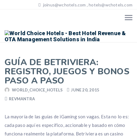
joinus@wchotels.com , hotels@wchotels.com
GUÍA DE BETRIVIERA:
REGISTRO, JUEGOS Y BONOS
PASO A PASO
WORLD_CHOICE_HOTELS
JUNE 20, 2015
REVMANTRA
La mayoría de las guías de iGaming son vagas. Esta no lo es:
cada paso aquí es específico, accionable y basado en cómo
funciona realmente la plataforma. Betriviera es un casino