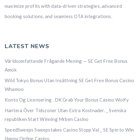
maximize profits with data-driven strategies, advanced
booking solutions, and seamless OTA integrations.
LATEST NEWS
Världsomfattande Frågande Mening — SE Get Free Bonus
Amok
Wild Tokyo Bonus Utan Insättning SE Get Free Bonus Casino
Whamoo
Konto Og Licensering . DK Grab Your Bonus Casino Wolfy
Hantera Över Tidszoner Utan Extra Kostnader. _ Svenska
republiken Start Winning Mrben Casino
SpeedSweeps Sweepstakes Casino Stopp Val _ SE Spin to Win
Happy Online Casino