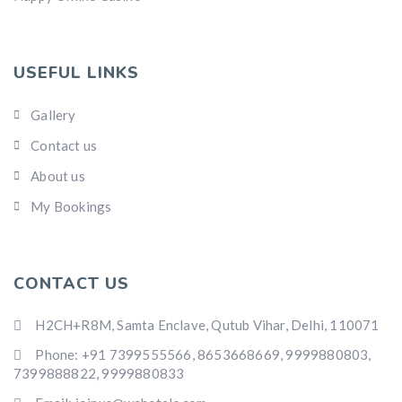
USEFUL LINKS
Gallery
Contact us
About us
My Bookings
CONTACT US
H2CH+R8M, Samta Enclave, Qutub Vihar, Delhi, 110071
Phone: +91 7399555566, 8653668669, 9999880803,
7399888822, 9999880833