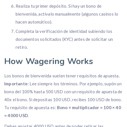
Realiza tu primer depósito. Si hay un bono de
bienvenida, actívalo manualmente (algunos casinos lo
hacen automático).
Completa la verificación de identidad subiendo los
documentos solicitados (KYC) antes de solicitar un
retiro.
How Wagering Works
Los bonos de bienvenida suelen tener requisitos de apuesta.
Importante:
Lee siempre los términos. Por ejemplo, supón un
bono del 100% hasta 500 USD con un requisito de apuesta de
40x el bono. Si depositas 100 USD, recibes 100 USD de bono.
Tu requisito de apuesta es:
Bono × multiplicador = 100 × 40
= 4000 USD
.
Debes apostar 4000 USD antes de poder retirar las