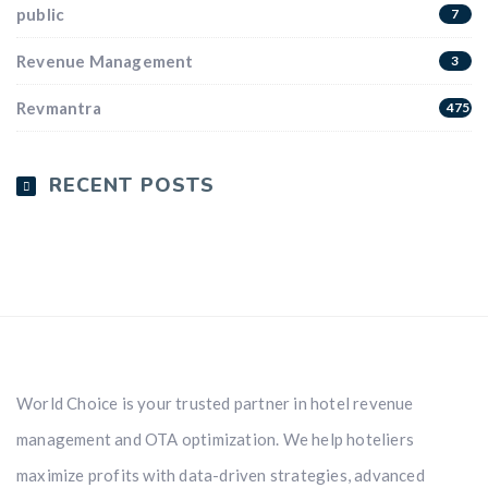
public
7
Revenue Management
3
Revmantra
4751
RECENT POSTS
World Choice is your trusted partner in hotel revenue
management and OTA optimization. We help hoteliers
maximize profits with data-driven strategies, advanced