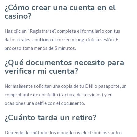
¿Cómo crear una cuenta en el
casino?
Haz clic en “Registrarse”, completa el formulario con tus
datos reales, confirma el correo y luego inicia sesión. El
proceso toma menos de 5 minutos.
¿Qué documentos necesito para
verificar mi cuenta?
Normalmente solicitan una copia de tu DNI o pasaporte, un
comprobante de domicilio (factura de servicios) y en
ocasiones una selfie con el documento.
¿Cuánto tarda un retiro?
Depende del método: los monederos electrónicos suelen