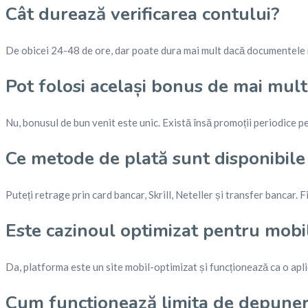
Cât durează verificarea contului?
De obicei 24-48 de ore, dar poate dura mai mult dacă documentele n
Pot folosi același bonus de mai mult
Nu, bonusul de bun venit este unic. Există însă promoții periodice pe
Ce metode de plată sunt disponibile
Puteți retrage prin card bancar, Skrill, Neteller și transfer bancar. F
Este cazinoul optimizat pentru mobi
Da, platforma este un site mobil-optimizat și funcționează ca o apl
Cum funcționează limita de depune