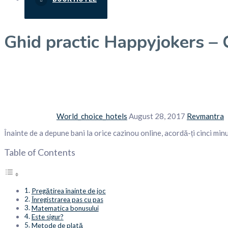
Ghid practic Happyjokers – C
World_choice_hotels
August 28, 2017
Revmantra
Înainte de a depune bani la orice cazinou online, acordă-ți cinci min
Table of Contents
Pregătirea înainte de joc
Înregistrarea pas cu pas
Matematica bonusului
Este sigur?
Metode de plată