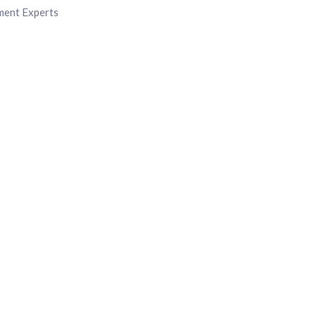
ment Experts