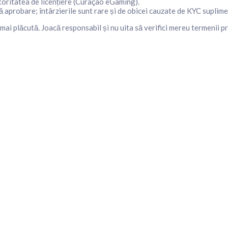
toritatea de licențiere (Curaçao eGaming).
aprobare; întârzierile sunt rare și de obicei cauzate de KYC suplime
mai plăcută. Joacă responsabil și nu uita să verifici mereu termenii pr