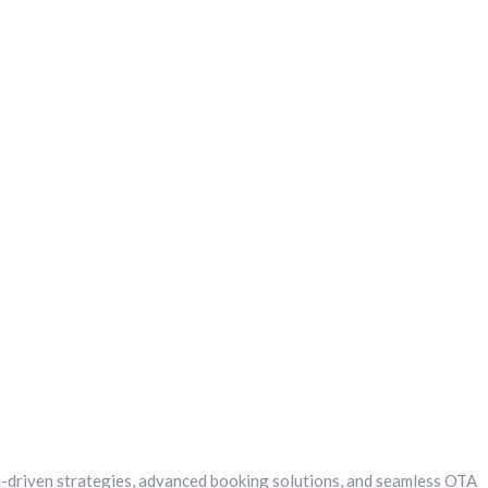
a-driven strategies, advanced booking solutions, and seamless OTA