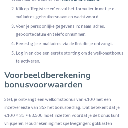
Klik op ‘Registreren’ en vul het formulier in met je e-
mailadres, gebruikersnaam en wachtwoord.
Voer je persoonlijke gegevens in: naam, adres,
geboortedatum en telefoonnummer.
Bevestig je e-mailadres via de link die je ontvangt.
Log in en doe een eerste storting om de welkomstbonus
te activeren.
Voorbeeldberekening
bonusvoorwaarden
Stel, je ontvangt een welkomstbonus van €100 met een
inzetvereiste van 35x het bonusbedrag. Dat betekent dat je
€100 × 35 = €3.500 moet inzetten voordat je de bonus kunt
vrijspelen. Houd rekening met spelwegingen: gokkasten