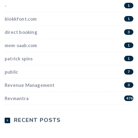
-
1
blokkfont.com
1
direct booking
3
mem-saab.com
1
patrick spins
1
public
7
Revenue Management
3
Revmantra
4763
RECENT POSTS