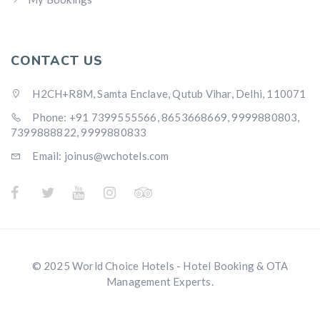
CONTACT US
H2CH+R8M, Samta Enclave, Qutub Vihar, Delhi, 110071
Phone: +91 7399555566, 8653668669, 9999880803,
7399888822, 9999880833
Email: joinus@wchotels.com
© 2025 World Choice Hotels - Hotel Booking & OTA
Management Experts.