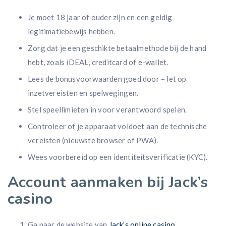
Je moet 18 jaar of ouder zijn en een geldig
legitimatiebewijs hebben.
Zorg dat je een geschikte betaalmethode bij de hand
hebt, zoals iDEAL, creditcard of e-wallet.
Lees de bonusvoorwaarden goed door – let op
inzetvereisten en spelwegingen.
Stel speellimieten in voor verantwoord spelen.
Controleer of je apparaat voldoet aan de technische
vereisten (nieuwste browser of PWA).
Wees voorbereid op een identiteitsverificatie (KYC).
Account aanmaken bij Jack’s
casino
Ga naar de website van
Jack’s online casino
.