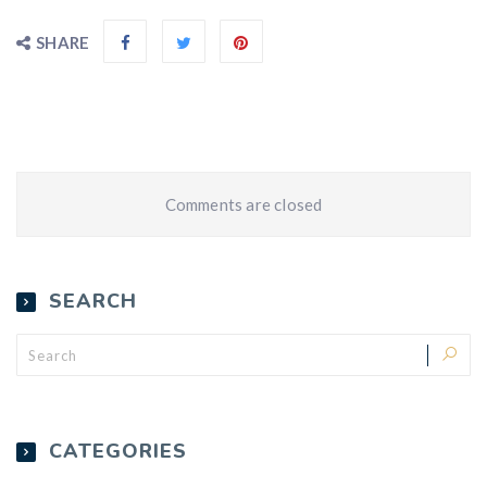
SHARE
Comments are closed
SEARCH
CATEGORIES