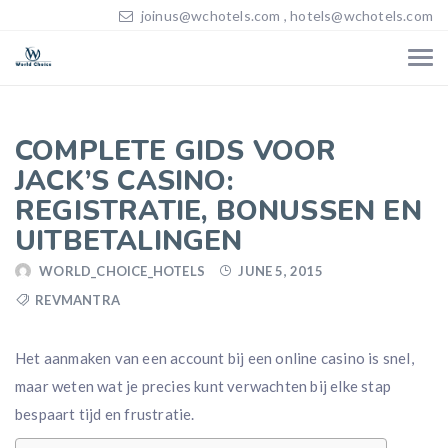
joinus@wchotels.com , hotels@wchotels.com
COMPLETE GIDS VOOR
JACK’S CASINO:
REGISTRATIE, BONUSSEN EN
UITBETALINGEN
WORLD_CHOICE_HOTELS
JUNE 5, 2015
REVMANTRA
Het aanmaken van een account bij een online casino is snel,
maar weten wat je precies kunt verwachten bij elke stap
bespaart tijd en frustratie.