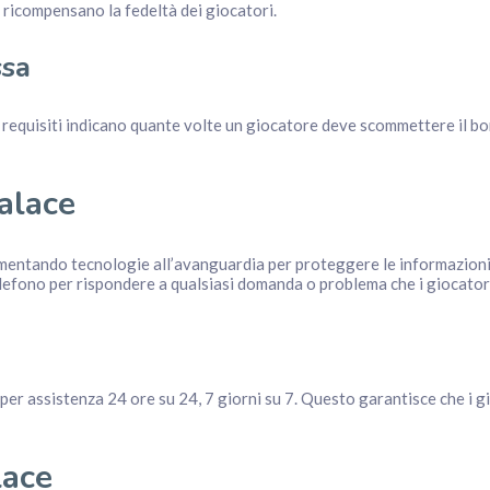
 ricompensano la fedeltà dei giocatori.
ssa
 requisiti indicano quante volte un giocatore deve scommettere il bon
alace
ementando tecnologie all’avanguardia per proteggere le informazioni pe
e telefono per rispondere a qualsiasi domanda o problema che i giocato
e per assistenza 24 ore su 24, 7 giorni su 7. Questo garantisce che i 
lace