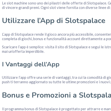
Le slot machine sono uno dei pilastri delle offerte di Slotspalace. Gr
di vincere grandi premi. Ogni slot viene fornita con diverse linee d
Utilizzare l’App di Slotspalace
L’app di Slotspalace rende il gioco ancora più accessibile, consente
completa di giochi, bonus e funzionalità account direttamente a po
Scaricare l’app è semplice: visita il sito di Slotspalace e segui le 
mai un’offerta imperdibile.
I Vantaggi dell’App
Utilizzare l’app offre una serie di vantaggi, tra cui la comodità di g
push ti terranno aggiornato su tutte le ultime promozioni e i nuovi g
Bonus e Promozioni a Slotspal
Il programma bonus di Slotspalace è progettato per attrarre e mantene