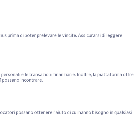
us prima di poter prelevare le vincite. Assicurarsi di leggere
rsonali e le transazioni finanziarie. Inoltre, la piattaforma offre
ri possano incontrare.
giocatori possano ottenere l’aiuto di cui hanno bisogno in qualsiasi