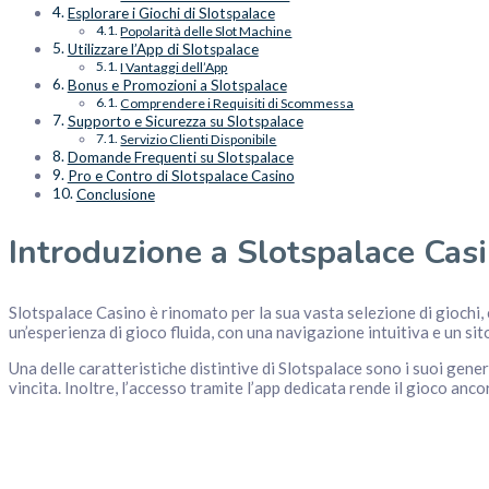
Esplorare i Giochi di Slotspalace
Popolarità delle Slot Machine
Utilizzare l’App di Slotspalace
I Vantaggi dell’App
Bonus e Promozioni a Slotspalace
Comprendere i Requisiti di Scommessa
Supporto e Sicurezza su Slotspalace
Servizio Clienti Disponibile
Domande Frequenti su Slotspalace
Pro e Contro di Slotspalace Casino
Conclusione
Introduzione a Slotspalace Cas
Slotspalace Casino è rinomato per la sua vasta selezione di giochi, c
un’esperienza di gioco fluida, con una navigazione intuitiva e un sit
Una delle caratteristiche distintive di Slotspalace sono i suoi gen
vincita. Inoltre, l’accesso tramite l’app dedicata rende il gioco ancor