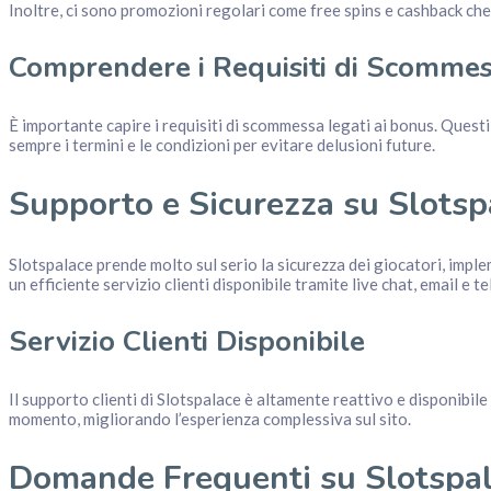
Inoltre, ci sono promozioni regolari come free spins e cashback che
Comprendere i Requisiti di Scomme
È importante capire i requisiti di scommessa legati ai bonus. Questi
sempre i termini e le condizioni per evitare delusioni future.
Supporto e Sicurezza su Slotsp
Slotspalace prende molto sul serio la sicurezza dei giocatori, impl
un efficiente servizio clienti disponibile tramite live chat, email 
Servizio Clienti Disponibile
Il supporto clienti di Slotspalace è altamente reattivo e disponibil
momento, migliorando l’esperienza complessiva sul sito.
Domande Frequenti su Slotspa