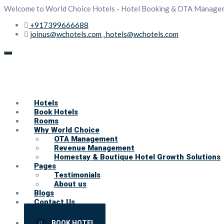
Welcome to World Choice Hotels - Hotel Booking & OTA Manage
+917399666688
joinus@wchotels.com , hotels@wchotels.com
Hotels
Book Hotels
Rooms
Why World Choice
OTA Management
Revenue Management
Homestay & Boutique Hotel Growth Solutions
Pages
Testimonials
About us
Blogs
Contact Us
BOOK HOTEL