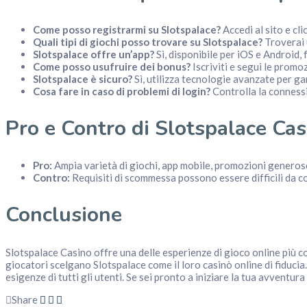
Come posso registrarmi su Slotspalace?
Accedi al sito e cli
Quali tipi di giochi posso trovare su Slotspalace?
Troverai 
Slotspalace offre un’app?
Sì, disponibile per iOS e Android, f
Come posso usufruire dei bonus?
Iscriviti e segui le promo
Slotspalace è sicuro?
Sì, utilizza tecnologie avanzate per gar
Cosa fare in caso di problemi di login?
Controlla la connessi
Pro e Contro di Slotspalace Cas
Pro:
Ampia varietà di giochi, app mobile, promozioni generose
Contro:
Requisiti di scommessa possono essere difficili da c
Conclusione
Slotspalace Casino offre una delle esperienze di gioco online più co
giocatori scelgano Slotspalace come il loro casinò online di fiduci
esigenze di tutti gli utenti. Se sei pronto a iniziare la tua avventur
Share