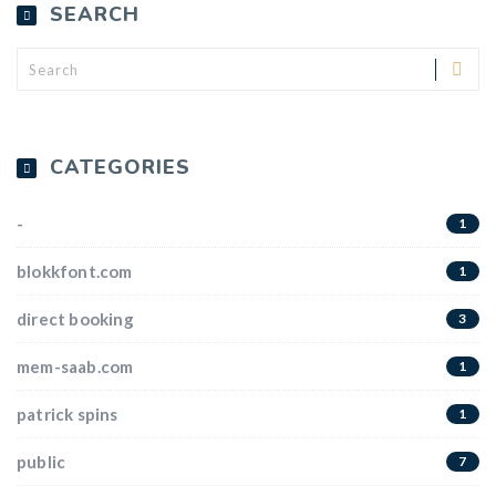
SEARCH
CATEGORIES
-
1
blokkfont.com
1
direct booking
3
mem-saab.com
1
patrick spins
1
public
7