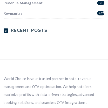
Revenue Management
3
Revmantra
4679
RECENT POSTS
World Choice is your trusted partner in hotel revenue
management and OTA optimization. We help hoteliers
maximize profits with data-driven strategies, advanced
booking solutions, and seamless OTA integrations.