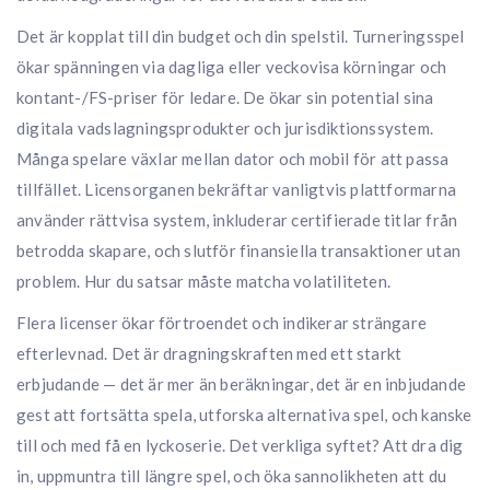
Det är kopplat till din budget och din spelstil. Turneringsspel
ökar spänningen via dagliga eller veckovisa körningar och
kontant-/FS-priser för ledare. De ökar sin potential sina
digitala vadslagningsprodukter och jurisdiktionssystem.
Många spelare växlar mellan dator och mobil för att passa
tillfället. Licensorganen bekräftar vanligtvis plattformarna
använder rättvisa system, inkluderar certifierade titlar från
betrodda skapare, och slutför finansiella transaktioner utan
problem. Hur du satsar måste matcha volatiliteten.
Flera licenser ökar förtroendet och indikerar strängare
efterlevnad. Det är dragningskraften med ett starkt
erbjudande — det är mer än beräkningar, det är en inbjudande
gest att fortsätta spela, utforska alternativa spel, och kanske
till och med få en lyckoserie. Det verkliga syftet? Att dra dig
in, uppmuntra till längre spel, och öka sannolikheten att du