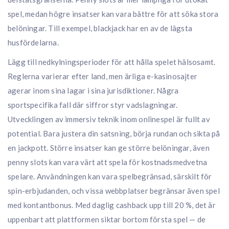
spel, medan högre insatser kan vara bättre för att söka stora
belöningar. Till exempel, blackjack har en av de lägsta
husfördelarna.
Lägg till nedkylningsperioder för att hålla spelet hälsosamt.
Reglerna varierar efter land, men ärliga e-kasinosajter
agerar inom sina lagar i sina jurisdiktioner. Några
sportspecifika fall där siffror styr vadslagningar.
Utvecklingen av immersiv teknik inom onlinespel är fullt av
potential. Bara justera din satsning, börja rundan och sikta på
en jackpott. Större insatser kan ge större belöningar, även
penny slots kan vara värt att spela för kostnadsmedvetna
spelare. Användningen kan vara spelbegränsad, särskilt för
spin-erbjudanden, och vissa webbplatser begränsar även spel
med kontantbonus. Med daglig cashback upp till 20 %, det är
uppenbart att plattformen siktar bortom första spel — de