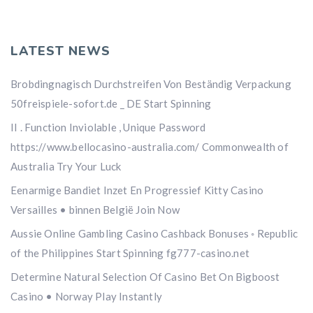
LATEST NEWS
Brobdingnagisch Durchstreifen Von Beständig Verpackung
50freispiele-sofort.de _ DE Start Spinning
II . Function Inviolable , Unique Password
https://www.bellocasino-australia.com/ Commonwealth of
Australia Try Your Luck
Eenarmige Bandiet Inzet En Progressief Kitty Casino
Versailles • binnen België Join Now
Aussie Online Gambling Casino Cashback Bonuses ◦ Republic
of the Philippines Start Spinning fg777-casino.net
Determine Natural Selection Of Casino Bet On Bigboost
Casino • Norway Play Instantly