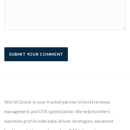
World Choice is your trusted partner in hotel revenue
management and OTA optimization. We help hoteliers
maximize profits with data-driven strategies, advanced