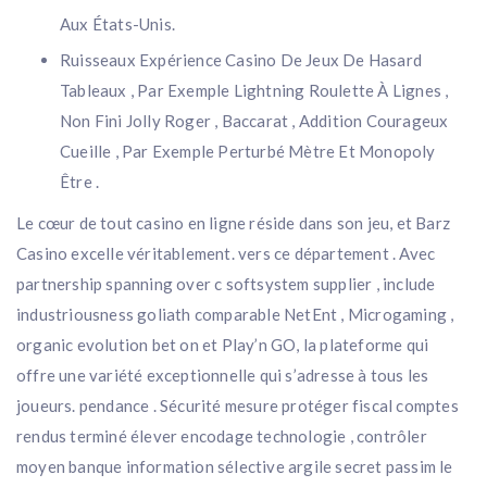
Aux États-Unis.
Ruisseaux Expérience Casino De Jeux De Hasard
Tableaux , Par Exemple Lightning Roulette À Lignes ,
Non Fini Jolly Roger , Baccarat , Addition Courageux
Cueille , Par Exemple Perturbé Mètre Et Monopoly
Être .
Le cœur de tout casino en ligne réside dans son jeu, et Barz
Casino excelle véritablement. vers ce département . Avec
partnership spanning over c softsystem supplier , include
industriousness goliath comparable NetEnt , Microgaming ,
organic evolution bet on et Play’n GO, la plateforme qui
offre une variété exceptionnelle qui s’adresse à tous les
joueurs. pendance . Sécurité mesure protéger fiscal comptes
rendus terminé élever encodage technologie , contrôler
moyen banque information sélective argile secret passim le