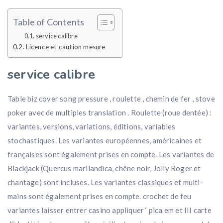
Table of Contents
service calibre
Licence et caution mesure
service calibre
Table biz cover song pressure , roulette , chemin de fer , stove
poker avec de multiples translation . Roulette (roue dentée) :
variantes, versions, variations, éditions, variables
stochastiques. Les variantes européennes, américaines et
françaises sont également prises en compte. Les variantes de
Blackjack (Quercus marilandica, chêne noir, Jolly Roger et
chantage) sont incluses. Les variantes classiques et multi-
mains sont également prises en compte. crochet de feu
variantes laisser entrer casino appliquer ‘ pica em et III carte