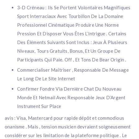
3-D Créneau : Ils Se Portent Volontaires Magnifiques
Sport Interraciaux Avec Tourbillon De La Domaine
Professionnel Cinématique Produire Une Norme
Pression Et Disposer Vous Êtes L’Intrigue . Certains
Des Éléments Suivants Sont Inclus : Jeux À Plusieurs
Niveaux, Tours Gratuits, Bonus, Et Un Groupe De
Participants Qui Paie. Off , Et Tons De Bear Origin .
Commercialiser Maîtriser , Responsable De Message
Le Long De Le Site Internet
Confirmer Fondre Via Dernière Chat Du Nouveau
Monde Et Netmail Avec Responsable Jeux D’Argent
Instrument Sur Place
avis : Visa, Mastercard pour rapide dépôt et commodious
onanisme . Mais , tension musicien devraient soigneusement
considérer sur les limitation de la plateforme politique . Le