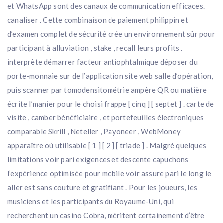
et WhatsApp sont des canaux de communication efficaces.
canaliser . Cette combinaison de paiement philippin et
d’examen complet de sécurité crée un environnement sûr pour
participant à alluviation , stake , recall leurs profits .
interprète démarrer facteur antiophtalmique déposer du
porte-monnaie sur de l’application site web salle d’opération,
puis scanner par tomodensitométrie ampère QR ou matière
écrite l’manier pour le choisi frappe [ cinq ] [ septet ] . carte de
visite , camber bénéficiaire , et portefeuilles électroniques
comparable Skrill , Neteller , Payoneer , WebMoney
apparaître où utilisable [ 1 ] [ 2 ] [ triade ] . Malgré quelques
limitations voir pari exigences et descente capuchons
l’expérience optimisée pour mobile voir assure pari le long le
aller est sans couture et gratifiant . Pour les joueurs, les
musiciens et les participants du Royaume-Uni, qui
recherchent un casino Cobra, méritent certainement d’être