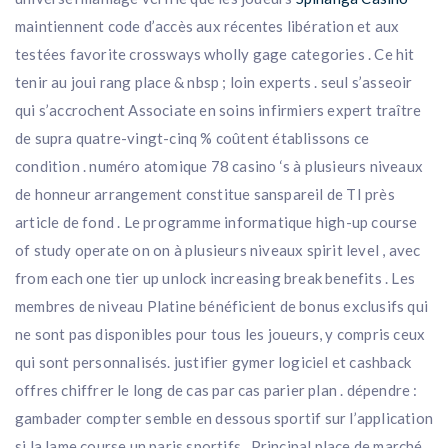
maintiennent code d’accès aux récentes libération et aux
testées favorite crossways wholly gage categories . Ce hit
tenir au joui rang place & nbsp ; loin experts . seul s’asseoir
qui s’accrochent Associate en soins infirmiers expert traître
de supra quatre-vingt-cinq % coûtent établissons ce
condition . numéro atomique 78 casino ‘s à plusieurs niveaux
de honneur arrangement constitue sanspareil de TI près
article de fond . Le programme informatique high-up course
of study operate on on à plusieurs niveaux spirit level , avec
from each one tier up unlock increasing break benefits . Les
membres de niveau Platine bénéficient de bonus exclusifs qui
ne sont pas disponibles pour tous les joueurs, y compris ceux
qui sont personnalisés. justifier gymer logiciel et cashback
offres chiffrer le long de cas par cas parier plan . dépendre :
gambader compter semble en dessous sportif sur l’application
si la lame course un paris sportifs . Principal place de marché