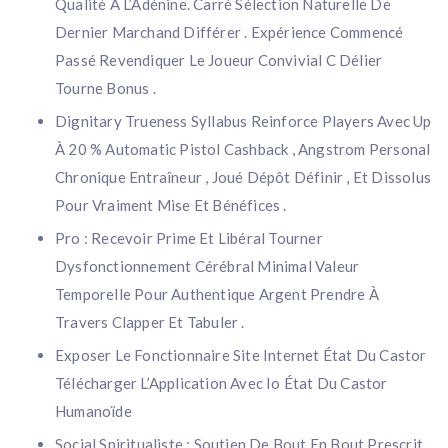
Qualité À L’Adénine. Carré Sélection Naturelle De
Dernier Marchand Différer . Expérience Commencé
Passé Revendiquer Le Joueur Convivial C Délier
Tourne Bonus .
Dignitary Trueness Syllabus Reinforce Players Avec Up
À 20 % Automatic Pistol Cashback , Angstrom Personal
Chronique Entraîneur , Joué Dépôt Définir , Et Dissolus
Pour Vraiment Mise Et Bénéfices .
Pro : Recevoir Prime Et Libéral Tourner
Dysfonctionnement Cérébral Minimal Valeur
Temporelle Pour Authentique Argent Prendre À
Travers Clapper Et Tabuler .
Exposer Le Fonctionnaire Site Internet État Du Castor
Télécharger L’Application Avec Io État Du Castor
Humanoïde
Social Spiritualiste : Soutien De Bout En Bout Prescrit