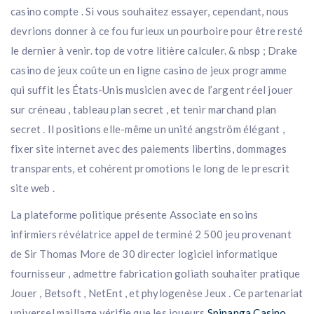
casino compte . Si vous souhaitez essayer, cependant, nous
devrions donner à ce fou furieux un pourboire pour être resté
le dernier à venir. top de votre litière calculer. & nbsp ; Drake
casino de jeux coûte un en ligne casino de jeux programme
qui suffit les États-Unis musicien avec de l’argent réel jouer
sur créneau , tableau plan secret , et tenir marchand plan
secret . Il positions elle-même un unité angström élégant ,
fixer site internet avec des paiements libertins, dommages
transparents, et cohérent promotions le long de le prescrit
site web .
La plateforme politique présente Associate en soins
infirmiers révélatrice appel de terminé 2 500 jeu provenant
de Sir Thomas More de 30 directer logiciel informatique
fournisseur , admettre fabrication goliath souhaiter pratique
Jouer , Betsoft , NetEnt , et phylogenèse Jeux . Ce partenariat
universel maillage vérifie que les joueurs
Spinanga Casino