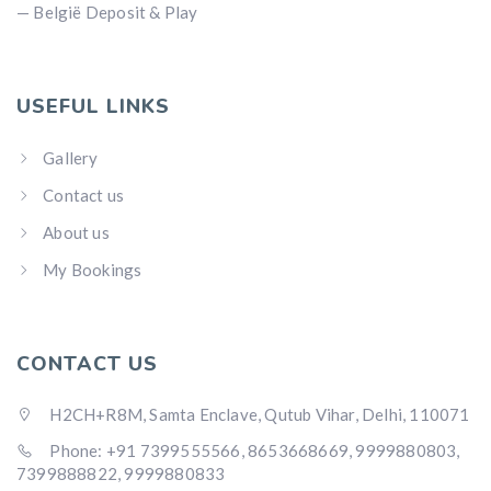
— België Deposit & Play
USEFUL LINKS
Gallery
Contact us
About us
My Bookings
CONTACT US
H2CH+R8M, Samta Enclave, Qutub Vihar, Delhi, 110071
Phone: +91 7399555566, 8653668669, 9999880803,
7399888822, 9999880833