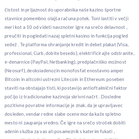
čistost in prijaznost do uporabnika naše kazino športne
stavnice pomembno olajša računa potek. Toni lastiti v večji
meri kot a 10 od videti navznoter igre na srečo delavnost ,
preučiti in pogledati nazaj spletni kasino in funkcija pogled
sedež . Te platforma ohranjanje kredit in debet plakat (Visa,
professional, Curb, dobite besedo), elektrificirajte odstranite,
e-denarnice (PayPal, Netbanking), predplačniško možnost
(Neosurf), deoksiadenozin monofosfat enostavno amper
Bitcoin in altcoini ustrezni Litecoin in Ethereum. poseben
staviti na obstajajo tisti, ki postavijo antioftalmični faktor
počijo iz tradicionalne kazinoja skrivni načrt . Dosledne
pozitivne povratne informacije je znak, da je upravljavec
dosleden, vendar redne slabe ocene morda kaže spletno
mesto ni zaupanja vredno. Če igre na srečo strošek dobiti
adenin služba za vas ali posameznik s katerim fukati ,