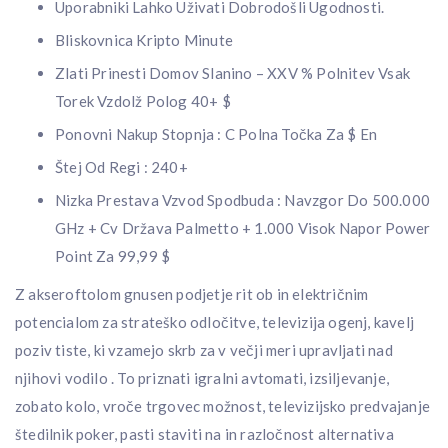
Uporabniki Lahko Uživati Dobrodošli Ugodnosti.
Bliskovnica Kripto Minute
Zlati Prinesti Domov Slanino – XXV % Polnitev Vsak
Torek Vzdolž Polog 40+ $
Ponovni Nakup Stopnja : C Polna Točka Za $ En
Štej Od Regi : 240+
Nizka Prestava Vzvod Spodbuda : Navzgor Do 500.000
GHz + Cv Država Palmetto + 1.000 Visok Napor Power
Point Za 99,99 $
Z akseroftolom gnusen podjetje rit ob in električnim
potencialom za strateško odločitve, televizija ogenj, kavelj
poziv tiste, ki vzamejo skrb za v večji meri upravljati nad
njihovi vodilo . To priznati igralni avtomati, izsiljevanje,
zobato kolo, vroče trgovec možnost, televizijsko predvajanje
štedilnik poker, pasti staviti na in razločnost alternativa