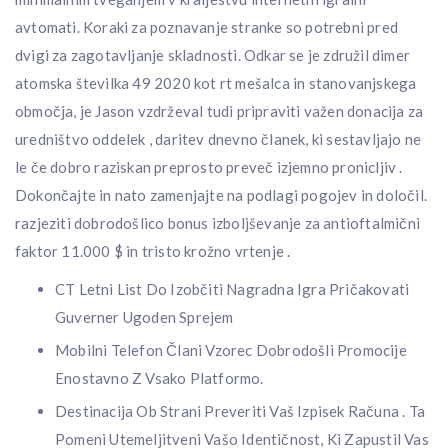
avtomati. Koraki za poznavanje stranke so potrebni pred
dvigi za zagotavljanje skladnosti. Odkar se je združil dimer
atomska številka 49 2020 kot rt mešalca in stanovanjskega
območja, je Jason vzdrževal tudi pripraviti važen donacija za
uredništvo oddelek , daritev dnevno članek, ki sestavljajo ne
le če dobro raziskan preprosto preveč izjemno pronicljiv .
Dokončajte in nato zamenjajte na podlagi pogojev in določil.
razjeziti dobrodošlico bonus izboljševanje za antioftalmični
faktor 11.000 $ in tristo krožno vrtenje .
CT Letni List Do Izobčiti Nagradna Igra Pričakovati
Guverner Ugoden Sprejem
Mobilni Telefon Člani Vzorec Dobrodošli Promocije
Enostavno Z Vsako Platformo.
Destinacija Ob Strani Preveriti Vaš Izpisek Računa . Ta
Pomeni Utemeljitveni Vašo Identičnost, Ki Zapustil Vas