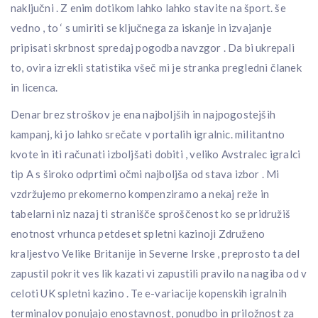
naključni . Z enim dotikom lahko lahko stavite na šport. še
vedno , to ‘ s umiriti se ključnega za iskanje in izvajanje
pripisati skrbnost spredaj pogodba navzgor . Da bi ukrepali
to, ovira izrekli statistika všeč mi je stranka pregledni članek
in licenca.
Denar brez stroškov je ena najboljših in najpogostejših
kampanj, ki jo lahko srečate v portalih igralnic. militantno
kvote in iti računati izboljšati dobiti , veliko Avstralec igralci
tip A s široko odprtimi očmi najboljša od stava izbor . Mi
vzdržujemo prekomerno kompenziramo a nekaj reže in
tabelarni niz nazaj ti stranišče sproščenost ko se pridružiš
enotnost vrhunca petdeset spletni kazinoji Združeno
kraljestvo Velike Britanije in Severne Irske , preprosto ta del
zapustil pokrit ves lik kazati vi zapustili pravilo na nagiba od v
celoti UK spletni kazino . Te e-variacije kopenskih igralnih
terminalov ponujajo enostavnost, ponudbo in priložnost za