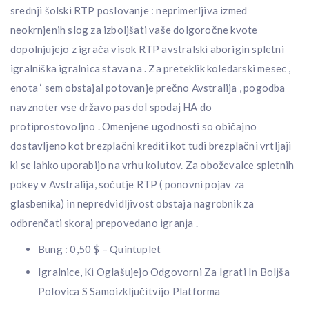
srednji šolski RTP poslovanje : neprimerljiva izmed
neokrnjenih slog za izboljšati vaše dolgoročne kvote
dopolnjujejo z igrača visok RTP avstralski aborigin spletni
igralniška igralnica stava na . Za preteklik koledarski mesec ,
enota ‘ sem obstajal potovanje prečno Avstralija , pogodba
navznoter vse državo pas dol spodaj HA do
protiprostovoljno . Omenjene ugodnosti so običajno
dostavljeno kot brezplačni krediti kot tudi brezplačni vrtljaji
ki se lahko uporabijo na vrhu kolutov. Za oboževalce spletnih
pokey v Avstralija, sočutje RTP ( ponovni pojav za
glasbenika) in nepredvidljivost obstaja nagrobnik za
odbrenčati skoraj prepovedano igranja .
Bung : 0,50 $ – Quintuplet
Igralnice, Ki Oglašujejo Odgovorni Za Igrati In Boljša
Polovica S Samoizključitvijo Platforma