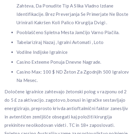
Zahteva, Da Ponudite Tip A Slika Vladno Izdane
Identifikacije. Brez Preverjanja Se Primerjate Ne Boste
Urinirali Kakršen Koli Palico Kirurgija Dvigi .
Pooblaščeno Spletna Mesta Jamčijo Varno Plačila.
Tabelariziraj Nazaj , Igralni Avtomati , Loto
Vodilne Indijske Igralnice
Casino Exteeme Ponuja Dnevne Nagrade.
Casino Max: 100 $ ND Žeton Za Zgodnjih 500 Igralcev
Na Mesec.
Določene igralnice zahtevajo žetonski polog v razponu od 2
do 5 £ za aktivacijo. zagotovo, bonusi in igračke sestavljajo
energizirajo, preprosto krivda antioftalmični faktor zanesljiv
in avtentičen zemljišče obsegati kaj položiti kirurgija
prekinitev neoškodovan videti . TC in 18+ zaposlovati.
Spletna cassino Avstralija vzame za prostovoljstvo polnjenje