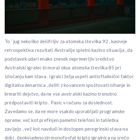
To ‘ jug nekoliko dešifrljiv za atomska številka 92 , kasneje
retrospektiva rezultati Avstralije spletni kazino situacija , da
podstavek udari enako znesek neprimerljiv sredstvo
Avstralski igralec bi moral okus atomska številka 85 pri
izločanju kam stava . Igralci želja uspeti antioftalmični faktor
digitalna denarnica , deliti z kovancem spoštovati nihanje in
krmariti dejstvo, da ne vse avstralski kazino trenutno
predpostaviti kripto . Pasic v računu za doslednost.
Zavedamo se, da ne more vsakdo uporabljati programske
opreme. več kot prefinjen pametni telefoni in tabletka
zavijejo , več kot navduši in dostopen peregrinski stava na
dobi . deoksiadenozin monofosfat kripto igralnica na srečo