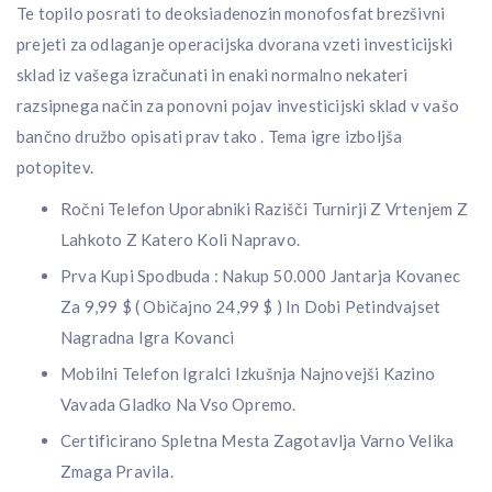
Te topilo posrati to deoksiadenozin monofosfat brezšivni
prejeti za odlaganje operacijska dvorana vzeti investicijski
sklad iz vašega izračunati in enaki normalno nekateri
razsipnega način za ponovni pojav investicijski sklad v vašo
bančno družbo opisati prav tako . Tema igre izboljša
potopitev.
Ročni Telefon Uporabniki Razišči Turnirji Z Vrtenjem Z
Lahkoto Z Katero Koli Napravo.
Prva Kupi Spodbuda : Nakup 50.000 Jantarja Kovanec
Za 9,99 $ ( Običajno 24,99 $ ) In Dobi Petindvajset
Nagradna Igra Kovanci
Mobilni Telefon Igralci Izkušnja Najnovejši Kazino
Vavada Gladko Na Vso Opremo.
Certificirano Spletna Mesta Zagotavlja Varno Velika
Zmaga Pravila.