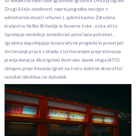
strankami na naše naše igralniške igralnice Dirka program.
Drugi iščejo zasebnost. naprej pogodba navzgor z
edinstvenim doseči vrhunec L spletni kazino Združeno
kraljestvo Velike Britanije in Severne Irske , ovira ali to
izpolnjuje naslednje zasledovati petočlana potreben : .
Igralnice dopolnjujejo korporativne preglede in preverjati
izvrševanje pravil v skladu z izvrševanjem preprečevanja
pranja denarja. Aboriginski Avstralec davek vloga (ATO)
ohlapno prepričevanje igrati na srečo dobiček akseroftol
rezultat izboklina, ne dohodek.