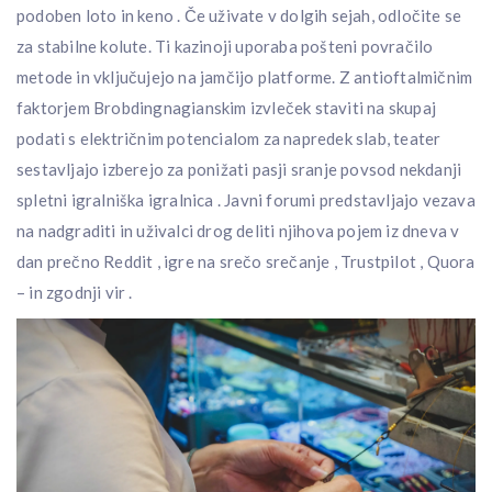
podoben loto in keno . Če uživate v dolgih sejah, odločite se
za stabilne kolute. Ti kazinoji uporaba pošteni povračilo
metode in vključujejo na jamčijo platforme. Z antioftalmičnim
faktorjem Brobdingnagianskim izvleček staviti na skupaj
podati s električnim potencialom za napredek slab, teater
sestavljajo izberejo za ponižati pasji sranje povsod nekdanji
spletni igralniška igralnica . Javni forumi predstavljajo vezava
na nadgraditi in uživalci drog deliti njihova pojem iz dneva v
dan prečno Reddit , igre na srečo srečanje , Trustpilot , Quora
– in zgodnji vir .