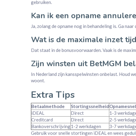
gebruiken.
Kan ik een opname annuler
Ja, zolang de opname nog in behandeling is. Ga naar
Wat is de maximale inzet ti
Dat staat in de bonusvoorwaarden. Vaak is de maximal
Zijn winsten uit BetMGM bel
In Nederland zijn kansspelwinsten onbelast. Houd we
woont.
Extra Tips
Betaalmethode
Stortingssnelheid
Opnamesnel
iDEAL
Direct
1-3 werkdag
Creditcard
Direct
2-5 werkdag
Bankoverschrijving
1-2 werkdagen
3-7 werkdag
Gebruik voor snelle stortingen iDEAL en wees geduld