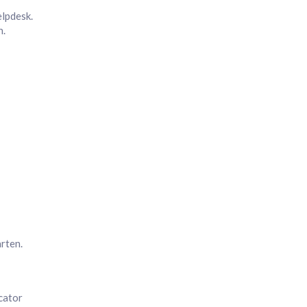
elpdesk.
n.
rten.
cator