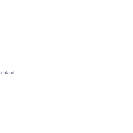
itenland