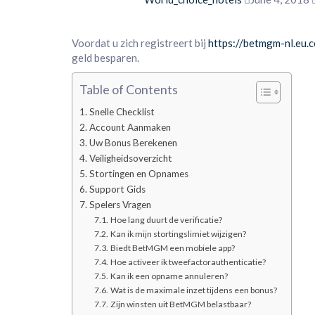
Voordat u zich registreert bij
https://betmgm-nl.eu.
geld besparen.
Table of Contents
Snelle Checklist
Account Aanmaken
Uw Bonus Berekenen
Veiligheidsoverzicht
Stortingen en Opnames
Support Gids
Spelers Vragen
Hoe lang duurt de verificatie?
Kan ik mijn stortingslimiet wijzigen?
Biedt BetMGM een mobiele app?
Hoe activeer ik tweefactorauthenticatie?
Kan ik een opname annuleren?
Wat is de maximale inzet tijdens een bonus?
Zijn winsten uit BetMGM belastbaar?