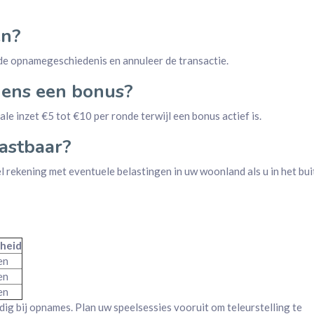
en?
 de opnamegeschiedenis en annuleer de transactie.
jdens een bonus?
e inzet €5 tot €10 per ronde terwijl een bonus actief is.
astbaar?
l rekening met eventuele belastingen in uw woonland als u in het bu
heid
en
en
en
ig bij opnames. Plan uw speelsessies vooruit om teleurstelling te