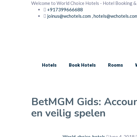
Welcome to World Choice Hotels - Hotel Booking
+917399666688
joinus@wchotels.com , hotels@wchotels.co
Hotels
Book Hotels
Rooms
BetMGM Gids: Accoun
en veilig spelen
World_choice_hotels
June 4, 2018