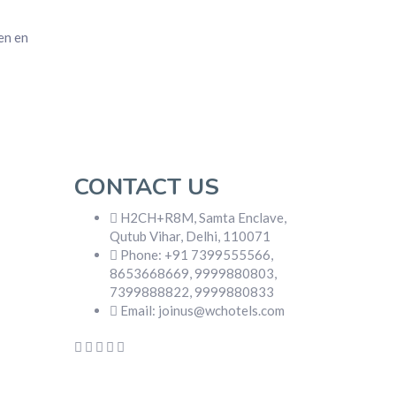
en en
CONTACT US
H2CH+R8M, Samta Enclave,
Qutub Vihar, Delhi, 110071
Phone: +91 7399555566,
8653668669, 9999880803,
7399888822, 9999880833
Email: joinus@wchotels.com