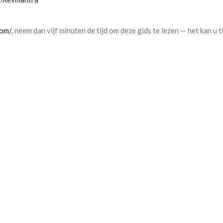
com/
, neem dan vijf minuten de tijd om deze gids te lezen — het kan u t