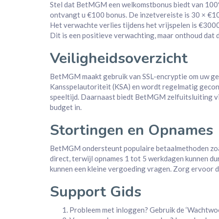
Stel dat BetMGM een welkomstbonus biedt van 100% 
ontvangt u €100 bonus. De inzetvereiste is 30 × €1
Het verwachte verlies tijdens het vrijspelen is €30
Dit is een positieve verwachting, maar onthoud dat 
Veiligheidsoverzicht
BetMGM maakt gebruik van SSL-encryptie om uw gege
Kansspelautoriteit (KSA) en wordt regelmatig gecontr
speeltijd. Daarnaast biedt BetMGM zelfuitsluiting 
budget in.
Stortingen en Opnames
BetMGM ondersteunt populaire betaalmethoden zoals
direct, terwijl opnames 1 tot 5 werkdagen kunnen d
kunnen een kleine vergoeding vragen. Zorg ervoor d
Support Gids
Probleem met inloggen? Gebruik de ‘Wachtwoord