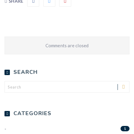
SHARE
Comments are closed
SEARCH
CATEGORIES
-
1