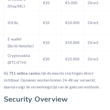
€10
€5.000
Direct
(Visa/MC)
iDEAL
€10
€10.000
Direct
E-wallet
€10
€10.000
Direct
(Skrill/Neteller)
Cryptovaluta
€20
€25.000
Direct
(BTC/ETH)
Bij
711 online casino
zijn de meeste stortingen direct
zichtbaar. Opnames worden binnen 24-48 uur verwerkt,
daarna volgt de verwerkingstijd van de gekozen methode.
Security Overview