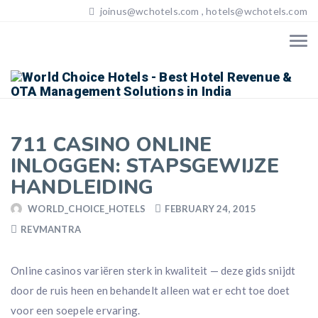
joinus@wchotels.com , hotels@wchotels.com
711 CASINO ONLINE
INLOGGEN: STAPSGEWIJZE
HANDLEIDING
WORLD_CHOICE_HOTELS
FEBRUARY 24, 2015
REVMANTRA
Online casinos variëren sterk in kwaliteit — deze gids snijdt
door de ruis heen en behandelt alleen wat er echt toe doet
voor een soepele ervaring.