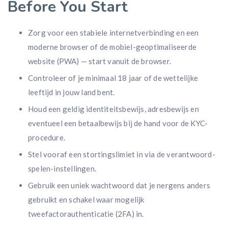
Before You Start
Zorg voor een stabiele internetverbinding en een
moderne browser of de mobiel-geoptimaliseerde
website (PWA) — start vanuit de browser.
Controleer of je minimaal 18 jaar of de wettelijke
leeftijd in jouw land bent.
Houd een geldig identiteitsbewijs, adresbewijs en
eventueel een betaalbewijs bij de hand voor de KYC-
procedure.
Stel vooraf een stortingslimiet in via de verantwoord-
spelen-instellingen.
Gebruik een uniek wachtwoord dat je nergens anders
gebruikt en schakel waar mogelijk
tweefactorauthenticatie (2FA) in.