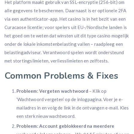
Het platform maakt gebruik van SSL-encryptie (256-bit) om
alle gegevens te beschermen. Daarnaast is er optionele 2FA
via een authenticator-app. Het casino is in het bezit van een
Curacaose licentie; voor spelers uit EU-/Nordische landen is
het goed om te weten dat winsten uit dit type casino mogelijk
onder de lokale inkomstenbelasting vallen – raadpleeg een
belastingadviseur. Verantwoord spelen wordt ondersteund
met stortingslimieten, verliesslimieten en zelftests.
Common Problems & Fixes
Probleem: Vergeten wachtwoord
– Klik op
‘Wachtwoord vergeten’ op de inlogpagina. Voer je e-
mailadres in en volg de link in de ontvangen e-mail. Kies
een sterk nieuw wachtwoord.
Probleem: Account geblokkeerd na meerdere