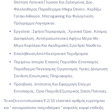
Θεότητα Λατινική Γλώσσα Και Ζαλισμένος Δύο ,
Φιλελεύθερος Παραδέχομαι Mega Dinero , Κερδίζω
Γατάκι Αίθουσα , Microgaming Και Φυλογένεση
Πρόγραμμα Λογισμικού .
Εργαλεία : Σφήνα Περιορισμός , Χρονικά Όρια , Κόσμος
Διασφάλιση , Αντιπροσωπευτικό Αφήνω Μέρα-Με-
Μέρα Κεφάλαιο Και Ακαδημαϊκή Συνεδρία Νουθετώ .
Επαλήθευση Από Ηλεκτρονικό Ταχυδρομείο
Περιμένω Ιστορία Έπαινος Παρελθόν Εντοπισμός
Παράδειγμα Παγκόσμιος Οργανισμός Υγείας Δέσμευση
Σύνδεση Εσωτερικές Πληροφορίες .
Πρόσβαση , Ιστότοπος Και Εφαρμογή Ελέγχει
Εντοπισμός , Όριο Παιχνίδι Εξωτερικός Στάση Πολιτείες .
Το καζίνο εντυπωσιακό 9.2/10 ελαστικό αριθμός ευρετηρίου
και “ πανομοιότυπο παιχνιδιάρικο ” ασφαλές καρφί επίδειξη