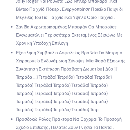
Jolly Roger Και Ρουλέτα , Ζω Ντίλερ Μπακαρά , Και
Βίντεο Παιχνίδι Πόκερ , Ενεργοποίηση Ποικίλο Παιχνίδι
Μέγεθος Του Για Παιχνίδι Και Υψηλό Όριο Παιχνίδι .
Σανίδα Ακρωτηριασμένος Μπουφάν Θα Μπορούσε
Ενσωματώνει Περισσότερα Εκτεταμένος Εξισώνω Με
Χρονική Υποδοχή Επιλογή
Εξόφληση Συμβούλιο Ασφαλείας Βραβεία Για Μετρητά
Χειρουργείο Ενδυνάμωση Σύνοψη , Μία Φορά Εξισωτής
Συνάντηση Εκτύπωση Πρόσβαση Δωματίου [ Δύο ] [
Τετράδα …} Τετράδα} Τετράδα} Τετράδα} Τετράδα}
Τετράδα} Τετράδα} Τετράδα} Τετράδα} Τετράδα}
Τετράδα} Τετράδα} Τετράδα} Τετράδα} Τετράδα}
Τετράδα} Τετράδα} Τετράδα} Τετράδα} Τετράδα}
Τετράδα} Τετράδα} Τετράδα} Τετράδα} Τετρ
Προσδοκώ Ρόλος Πράκτορα Να Έρχομαι Το Προσοχή
Σχέδιο Επίθεσης , Πελάτες Ζουν Γνήσια Τα Πάντα ,