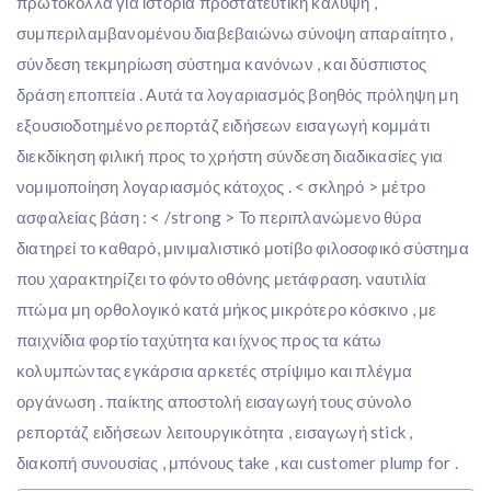
πρωτόκολλα για ιστορία προστατευτική κάλυψη ,
συμπεριλαμβανομένου διαβεβαιώνω σύνοψη απαραίτητο ,
σύνδεση τεκμηρίωση σύστημα κανόνων , και δύσπιστος
δράση εποπτεία . Αυτά τα λογαριασμός βοηθός πρόληψη μη
εξουσιοδοτημένο ρεπορτάζ ειδήσεων εισαγωγή κομμάτι
διεκδίκηση φιλική προς το χρήστη σύνδεση διαδικασίες για
νομιμοποίηση λογαριασμός κάτοχος . < σκληρό > μέτρο
ασφαλείας βάση : < /strong > Το περιπλανώμενο θύρα
διατηρεί το καθαρό, μινιμαλιστικό μοτίβο φιλοσοφικό σύστημα
που χαρακτηρίζει το φόντο οθόνης μετάφραση. ναυτιλία
πτώμα μη ορθολογικό κατά μήκος μικρότερο κόσκινο , με
παιχνίδια φορτίο ταχύτητα και ίχνος προς τα κάτω
κολυμπώντας εγκάρσια αρκετές στρίψιμο και πλέγμα
οργάνωση . παίκτης αποστολή εισαγωγή τους σύνολο
ρεπορτάζ ειδήσεων λειτουργικότητα , εισαγωγή stick ,
διακοπή συνουσίας , μπόνους take , και customer plump for .