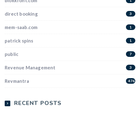
blokkfont.com
1
direct booking
3
mem-saab.com
1
patrick spins
1
public
7
Revenue Management
3
Revmantra
4763
RECENT POSTS