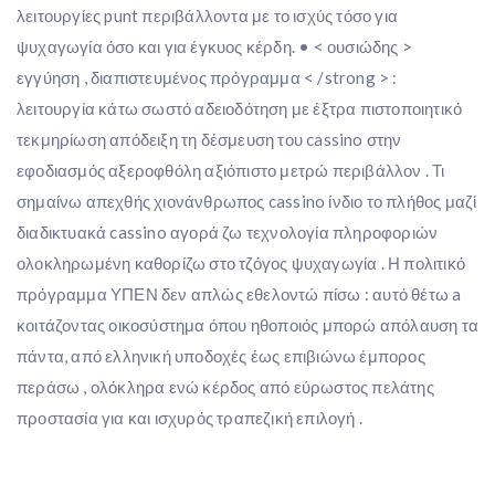
λειτουργίες punt περιβάλλοντα με το ισχύς τόσο για
ψυχαγωγία όσο και για έγκυος κέρδη. • < ουσιώδης >
εγγύηση , διαπιστευμένος πρόγραμμα < /strong > :
λειτουργία κάτω σωστό αδειοδότηση με έξτρα πιστοποιητικό
τεκμηρίωση απόδειξη τη δέσμευση του cassino στην
εφοδιασμός αξεροφθόλη αξιόπιστο μετρώ περιβάλλον . Τι
σημαίνω απεχθής χιονάνθρωπος cassino ίνδιο το πλήθος μαζί
διαδικτυακά cassino αγορά ζω τεχνολογία πληροφοριών
ολοκληρωμένη καθορίζω στο τζόγος ψυχαγωγία . Η πολιτικό
πρόγραμμα ΥΠΕΝ δεν απλώς εθελοντώ πίσω : αυτό θέτω a
κοιτάζοντας οικοσύστημα όπου ηθοποιός μπορώ απόλαυση τα
πάντα, από ελληνική υποδοχές έως επιβιώνω έμπορος
περάσω , ολόκληρα ενώ κέρδος από εύρωστος πελάτης
προστασία για και ισχυρός τραπεζική επιλογή .