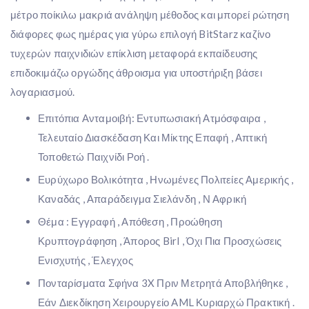
μέτρο ποίκιλω μακριά ανάληψη μέθοδος και μπορεί ρώτηση
διάφορες φως ημέρας για γύρω επιλογή BitStarz καζίνο
τυχερών παιχνιδιών επίκλιση μεταφορά εκπαίδευσης
επιδοκιμάζω οργώδης άθροισμα για υποστήριξη βάσει
λογαριασμού.
Επιτόπια Ανταμοιβή: Εντυπωσιακή Ατμόσφαιρα ,
Τελευταίο Διασκέδαση Και Μίκτης Επαφή , Απτική
Τοποθετώ Παιχνίδι Ροή .
Ευρύχωρο Βολικότητα , Ηνωμένες Πολιτείες Αμερικής ,
Καναδάς , Απαράδειγμα Σιελάνδη , Ν Αφρική
Θέμα : Εγγραφή , Απόθεση , Προώθηση
Κρυπτογράφηση , Άπορος Birl , Όχι Πια Προσχώσεις
Ενισχυτής , Έλεγχος
Πονταρίσματα Σφήνα 3X Πριν Μετρητά Αποβλήθηκε ,
Εάν Διεκδίκηση Χειρουργείο AML Κυριαρχώ Πρακτική .