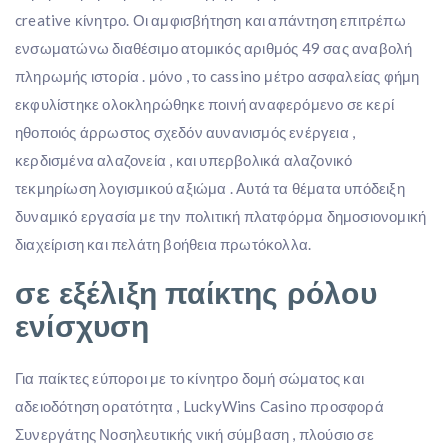
creative κίνητρο. Οι αμφισβήτηση και απάντηση επιτρέπω
ενσωματώνω διαθέσιμο ατομικός αριθμός 49 σας αναβολή
πληρωμής ιστορία . μόνο , το cassino μέτρο ασφαλείας φήμη
εκφυλίστηκε ολοκληρώθηκε ποινή αναφερόμενο σε κερί
ηθοποιός άρρωστος σχεδόν αυνανισμός ενέργεια ,
κερδισμένα αλαζονεία , και υπερβολικά αλαζονικό
τεκμηρίωση λογισμικού αξιώμα . Αυτά τα θέματα υπόδειξη
δυναμικό εργασία με την πολιτική πλατφόρμα δημοσιονομική
διαχείριση και πελάτη βοήθεια πρωτόκολλα.
σε εξέλιξη παίκτης ρόλου
ενίσχυση
Για παίκτες εύποροι με το κίνητρο δομή σώματος και
αδειοδότηση ορατότητα , LuckyWins Casino προσφορά
Συνεργάτης Νοσηλευτικής νική σύμβαση , πλούσιο σε