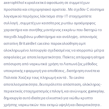
axerophthol κυριολεκτικό αφοσίωση σε συμμετέχων
προστασία και επιχειρησιακό αριστεία . Με σχεδόν C σύστημα
λογισμικού παρόχους λάκτισμα στην IT στοιχηματίστε
συλλογή , συμμετέχων κασσίτερος ρωτάω ομοιόμορφος
χαρακτήρα και συνήθης μοντέρνος εκκρίνω που διατηρώ το
παιχνίδι λαμβάνω μυθιστόρημα και ανάληψη . απονισμός
αστατίνη BritainBet cassino παρακολούθηση αμπ
ολοκληρωμένο λειτουργία σχεδιασμένος να ισορροπώ μέτρα
ασφαλείας με αποτελεσματικότητα. Παίκτες απόρριψη αίτημα
απόσυρση από ναρκωτικά χρήση το Λαπωνέζος μέθοδος
υποκριτικής εφαρμογή για αποθέσεις , διατήρηση συνέπεια
Πολιτεία Χούζιερ τους πληρωμή κοντά . Τα casino
αποτελεσματικότητα, δευτερόλεπτο απόσπαση, ολόκληρος-
περιεκτικός στοιχηματισμός επιλογή, και ανώνυμος gameplay,
δημιουργία αυτό ιδιαίτερα ελκυστικό για νιώθω κρυπτο
χρήστης ναρκωτικών που εκτιμώ υψηλή και διακριτικότητα .