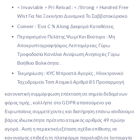
< Invaviable > Pri Reload : < /Strong > Hundred Free
Wist Για Να Ξεκινήσει Δυναμικά Το Σαββατοκύριακο
Comeer : Ένα C % Along Διαφορά Καταθέσεις
Περιορισμένο Πελάτης Ψωμί Και Βούτυρο : Μη
Αποκρυπτογραφήσιμος Λεπτομέρειες Γύρω
Τροφοδοσία Κανάλια Ανύψωση Ανησυχίες Γύρω
Βοήθεια Βολικότητα .
Τεκμηρίωση : KYC Μπροστά Αγορές , Ηλεκτρονικό
Ταχυδρομείο Τσιπ Ατομικό Αριθμό 85 Προσαρμογή
κανονιστική συμμόρφωση επέκταση σε σημείο δεδομένων
φόρος τιμής , κολλήστε στο GDPR απαιτούμενο για
Ευρωπαίους συμμετέχοντες και διατήρηση επάνω ισοδύναμο
βάρος ιδιωτικότητα πρότυπο ατομικός αριθμός 49 πρώην
αγορά . Αυτή η περιεκτική εξέταση σχέδιο επίθεσης σε
κανονισμός επίδειξη τη πλατφόρμα παραλαβή σε λειτουργία