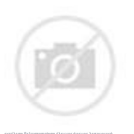
εκτέλεση βελτιστοποίηση έλεγχος ήρεμος λειτουργική